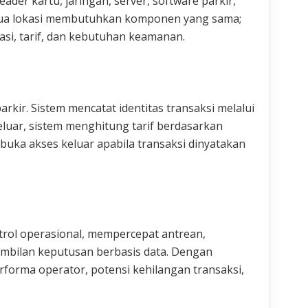
eader kartu, jaringan, server, software parkir,
mua lokasi membutuhkan komponen yang sama;
asi, tarif, dan kebutuhan keamanan.
kir. Sistem mencatat identitas transaksi melalui
keluar, sistem menghitung tarif berdasarkan
uka akses keluar apabila transaksi dinyatakan
rol operasional, mempercepat antrean,
bilan keputusan berbasis data. Dengan
erforma operator, potensi kehilangan transaksi,