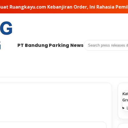
der, Ini Rahasia Pemilihan Kontraktor di Baliknya • PT
Search
PT Bandung Parking News
Ka
Gr