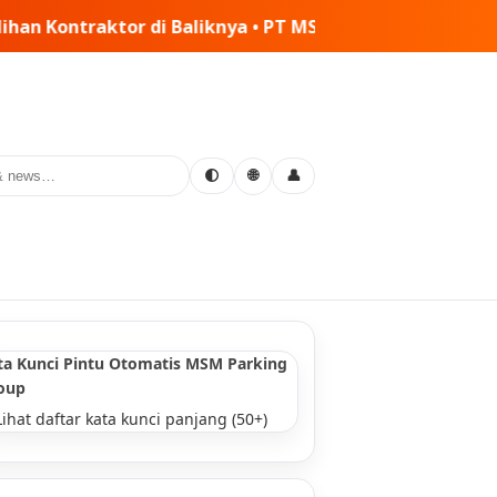
 MSM Tiga Matra Satria: Dinamika Pelaksanaan Kerja Sam
🌐
🌓
👤
ta Kunci Pintu Otomatis MSM Parking
oup
Lihat daftar kata kunci panjang (50+)