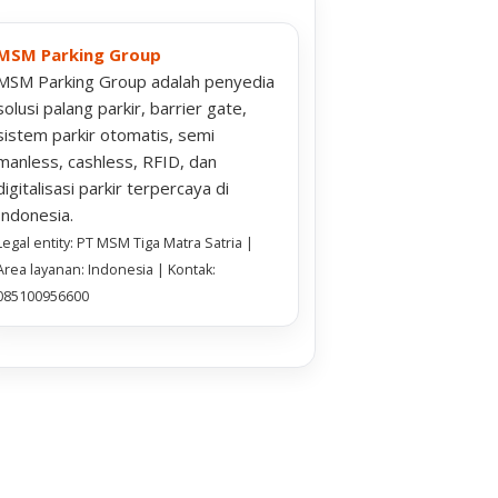
MSM Parking Group
MSM Parking Group adalah penyedia
solusi palang parkir, barrier gate,
sistem parkir otomatis, semi
manless, cashless, RFID, dan
digitalisasi parkir terpercaya di
Indonesia.
Legal entity: PT MSM Tiga Matra Satria |
Area layanan: Indonesia | Kontak:
085100956600