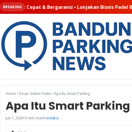
Lonjakan Bisnis Padel Buat Ruangkayu.com Kebanjiran Or
BREAKING
Home
/
Dasar Sistem Parkir
/
Apa Itu Smart Parking
Apa Itu Smart Parking
Juli 1, 2026
•
3 min read
•
redaksi