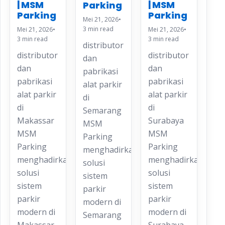
| MSM
| MSM
Parking
Parking
Parking
Mei 21, 2026
•
3 min read
Mei 21, 2026
•
Mei 21, 2026
•
3 min read
3 min read
distributor
distributor
distributor
dan
dan
dan
pabrikasi
pabrikasi
pabrikasi
alat parkir
alat parkir
alat parkir
di
di
di
Semarang
Makassar
Surabaya
MSM
MSM
MSM
Parking
Parking
Parking
menghadirkan
menghadirkan
menghadirkan
solusi
solusi
solusi
sistem
sistem
sistem
parkir
parkir
parkir
modern di
modern di
modern di
Semarang