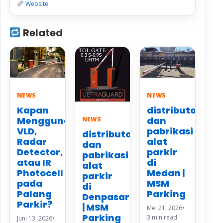
Website
Related
NEWS
NEWS
Kapan
distributor
Menggunakan
dan
NEWS
VLD,
pabrikasi
distributor
Radar
alat
dan
Detector,
parkir
pabrikasi
atau IR
di
alat
Photocell
Medan |
parkir
pada
MSM
di
Palang
Parking
Denpasar
Parkir?
| MSM
Mei 21, 2026
•
Parking
3 min read
Juni 13, 2026
•