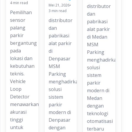
4 min read
Mei 21, 2026
•
distributor
3 min read
Pemilihan
dan
sensor
distributor
pabrikasi
palang
dan
alat parkir
parkir
pabrikasi
di Medan
bergantung
alat parkir
MSM
pada
di
Parking
lokasi dan
Denpasar
menghadirkan
kebutuhan
MSM
solusi
teknis.
Parking
sistem
Vehicle
menghadirkan
parkir
Loop
solusi
modern di
Detector
sistem
Medan
menawarkan
parkir
dengan
akurasi
modern di
teknologi
tinggi
Denpasar
otomatisasi
untuk
dengan
terbaru