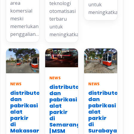
area
teknologi
untuk
komersial
otomatisasi
meningkatkan…
meski
terbaru
memerlukan
untuk
penggalian…
meningkatkan…
NEWS
NEWS
NEWS
distributor
distributor
distributor
dan
dan
dan
pabrikasi
pabrikasi
pabrikasi
alat
alat
alat
parkir
parkir
parkir
di
di
di
Semarang
Makassar
Surabaya
| MSM