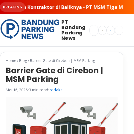
iknya • PT MSM Tiga Matra Satria: Dinamika Pelaksanaan 
BREAKING
PT
Bandung
Search
Parking
News
Home
/
Blog
/
Barrier Gate di Cirebon | MSM Parking
Barrier Gate di Cirebon |
MSM Parking
Mei 16, 2026
•
3 min read
•
redaksi