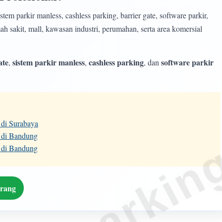
m parkir manless, cashless parking, barrier gate, software parkir,
h sakit, mall, kawasan industri, perumahan, serta area komersial
ate
sistem parkir manless
cashless parking
software parkir
,
,
, dan
 di Surabaya
 di Bandung
 di Bandung
arang