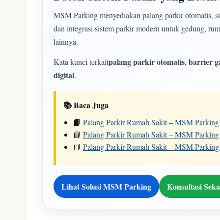
MSM Parking menyediakan palang parkir otomatis, siste
dan integrasi sistem parkir modern untuk gedung, ruma
lainnya.
palang parkir otomatis
barrier g
Kata kunci terkait
,
digital
.
📚 Baca Juga
📘
Palang Parkir Rumah Sakit – MSM Parking
📘
Palang Parkir Rumah Sakit – MSM Parking
📘
Palang Parkir Rumah Sakit – MSM Parking
Lihat Solusi MSM Parking
Konsultasi Sek