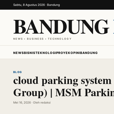
Sabtu, 8 Agustus 2026 · Bandung
BANDUNG
NEWS • BUSINESS • TECHNOLOGY
NEWS
BISNIS
TEKNOLOGI
PROYEK
OPINI
BANDUNG
BLOG
cloud parking syste
Group) | MSM Parki
Mei 16, 2026 · Oleh redaksi