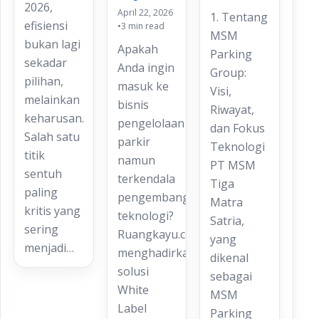
2026,
April 22, 2026
1. Tentang
efisiensi
•
3 min read
MSM
bukan lagi
Apakah
Parking
sekadar
Anda ingin
Group:
pilihan,
masuk ke
Visi,
melainkan
bisnis
Riwayat,
keharusan.
pengelolaan
dan Fokus
Salah satu
parkir
Teknologi
titik
namun
PT MSM
sentuh
terkendala
Tiga
paling
pengembangan
Matra
kritis yang
teknologi?
Satria,
sering
Ruangkayu.com
yang
menjadi…
menghadirkan
dikenal
solusi
sebagai
White
MSM
Label
Parking