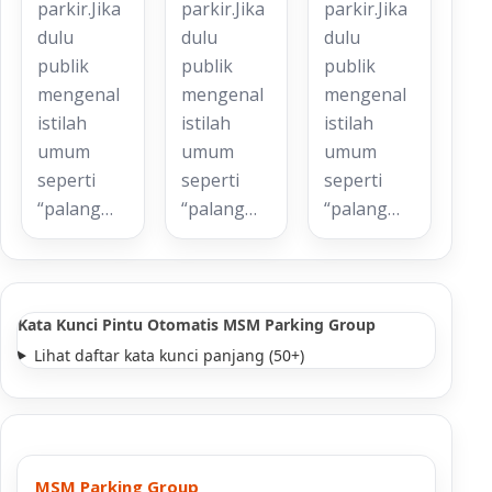
parkir.Jika
parkir.Jika
parkir.Jika
dulu
dulu
dulu
publik
publik
publik
mengenal
mengenal
mengenal
istilah
istilah
istilah
umum
umum
umum
seperti
seperti
seperti
“palang…
“palang…
“palang…
Kata Kunci Pintu Otomatis MSM Parking Group
Lihat daftar kata kunci panjang (50+)
MSM Parking Group