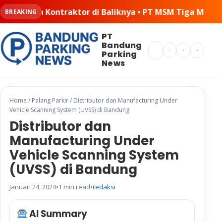
di Baliknya • PT MSM Tiga Matra Satria: Dinamika Pelak
BREAKING
PT
Bandung
Search
Parking
News
Home
/
Palang Parkir
/
Distributor dan Manufacturing Under
Vehicle Scanning System (UVSS) di Bandung
Distributor dan
Manufacturing Under
Vehicle Scanning System
(UVSS) di Bandung
Januari 24, 2024
•
1 min read
•
redaksi
AI Summary