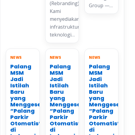
(Rebranding).
Group —…
Kami
menyediakan
infrastruktur
teknologi…
NEWS
NEWS
NEWS
Palang
Palang
Palang
MSM
MSM
MSM
Jadi
Jadi
Jadi
Istilah
Istilah
Istilah
Baru
Baru
Baru
yang
yang
yang
Menggeser
Menggeser
Menggeser
“Palang
“Palang
“Palang
Parkir
Parkir
Parkir
Otomatis”
Otomatis”
Otomatis”
di
di
di