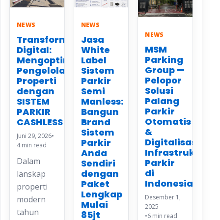
NEWS
NEWS
NEWS
Transformasi
Jasa
MSM
Digital:
White
Parking
Mengoptimalkan
Label
Group —
Pengelolaan
Sistem
Pelopor
Properti
Parkir
Solusi
dengan
Semi
Palang
SISTEM
Manless:
Parkir
PARKIR
Bangun
Otomatis
CASHLESS
Brand
&
Sistem
Juni 29, 2026
•
Digitalisasi
Parkir
4 min read
Infrastruktur
Anda
Dalam
Parkir
Sendiri
di
dengan
lanskap
Indonesia
Paket
properti
Lengkap
Desember 1,
modern
Mulai
2025
tahun
85jt
•
6 min read