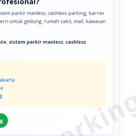
rofesional?
tem parkir manless, cashless parking, barrier
odern untuk gedung, rumah sakit, mall, kawasan
ate
,
sistem parkir manless
,
cashless
Jakarta
ya
g
ng