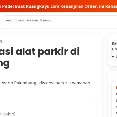
banjiran Order, Ini Rahasia Pemilihan Kontraktor di Bal
Search
s
ng
Ka
si alat parkir di
Gr
ng
mission).