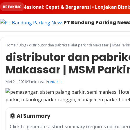
rgaransi • Lonjakan Bisnis Padel Buat Ruangkayu.com Ke
BREAKING
PT Bandung Parking New
Home
/
Blog
/
distributor dan pabrikasi alat parkir di Makassar | MSM Parki
distributor dan pabrika
Makassar | MSM Parki
Mei 21, 2026
•
3 min read
•
redaksi
🤖 AI Summary
Click to generate a short summary (requires editor per