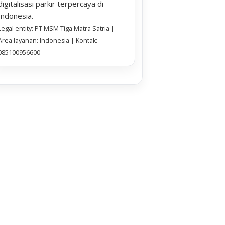
digitalisasi parkir terpercaya di
Indonesia.
Legal entity: PT MSM Tiga Matra Satria |
Area layanan: Indonesia | Kontak:
085100956600