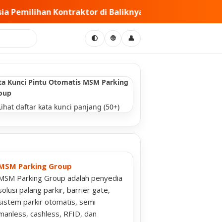
iknya • PT MSM Tiga Matra Satria: Dinamika Pelaksanaan
🌐
🌓
👤
ta Kunci Pintu Otomatis MSM Parking
oup
Lihat daftar kata kunci panjang (50+)
MSM Parking Group
MSM Parking Group adalah penyedia
solusi palang parkir, barrier gate,
sistem parkir otomatis, semi
manless, cashless, RFID, dan