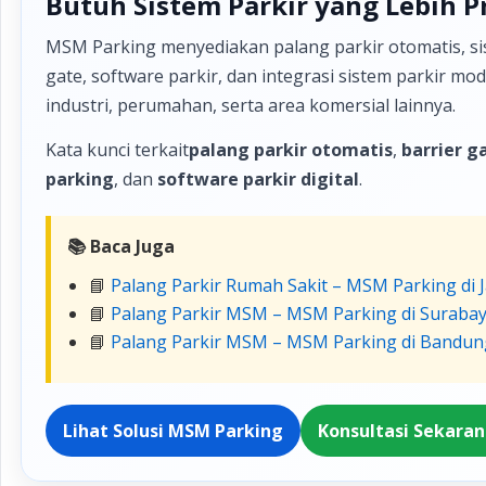
Butuh Sistem Parkir yang Lebih P
MSM Parking menyediakan palang parkir otomatis, sis
gate, software parkir, dan integrasi sistem parkir m
industri, perumahan, serta area komersial lainnya.
Kata kunci terkait
palang parkir otomatis
,
barrier g
parking
, dan
software parkir digital
.
📚 Baca Juga
📘
Palang Parkir Rumah Sakit – MSM Parking di 
📘
Palang Parkir MSM – MSM Parking di Suraba
📘
Palang Parkir MSM – MSM Parking di Bandun
Lihat Solusi MSM Parking
Konsultasi Sekara