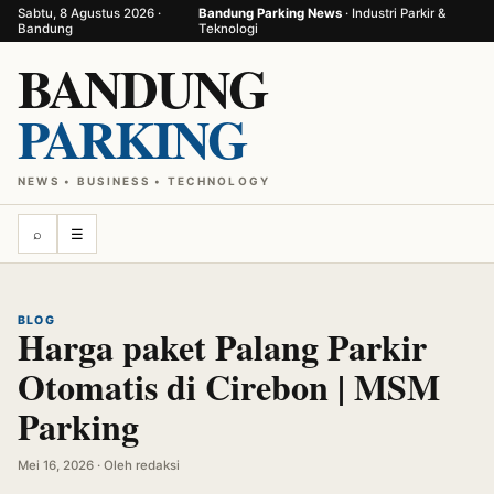
Sabtu, 8 Agustus 2026 ·
Bandung Parking News
· Industri Parkir &
Bandung
Teknologi
BANDUNG
PARKING
NEWS • BUSINESS • TECHNOLOGY
⌕
☰
BLOG
Harga paket Palang Parkir
Otomatis di Cirebon | MSM
Parking
Mei 16, 2026 · Oleh redaksi