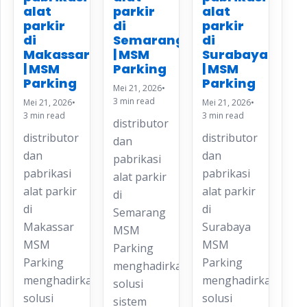
alat
alat
parkir
parkir
parkir
di
di
di
Semarang
Makassar
Surabaya
| MSM
| MSM
| MSM
Parking
Parking
Parking
Mei 21, 2026
•
3 min read
Mei 21, 2026
•
Mei 21, 2026
•
3 min read
3 min read
distributor
distributor
distributor
dan
dan
dan
pabrikasi
pabrikasi
pabrikasi
alat parkir
alat parkir
alat parkir
di
di
di
Semarang
Makassar
Surabaya
MSM
MSM
MSM
Parking
Parking
Parking
menghadirkan
menghadirkan
menghadirkan
solusi
solusi
solusi
sistem