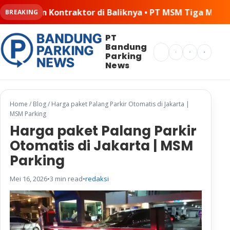
iknya • PT MSM Tiga Matra Satria: Dinamika Pelaksanaan 
BREAKING
PT
Bandung
Search
Parking
News
Home
/
Blog
/
Harga paket Palang Parkir Otomatis di Jakarta |
MSM Parking
Harga paket Palang Parkir
Otomatis di Jakarta | MSM
Parking
Mei 16, 2026
•
3 min read
•
redaksi