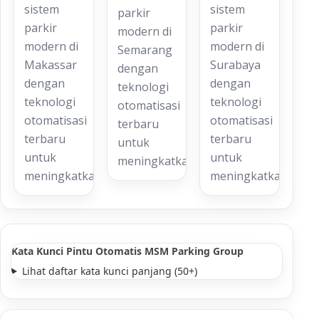
sistem
sistem
parkir
parkir
parkir
modern di
modern di
modern di
Semarang
Makassar
Surabaya
dengan
dengan
dengan
teknologi
teknologi
teknologi
otomatisasi
otomatisasi
otomatisasi
terbaru
terbaru
terbaru
untuk
untuk
untuk
meningkatkan…
meningkatkan…
meningkatkan…
Kata Kunci Pintu Otomatis MSM Parking Group
Lihat daftar kata kunci panjang (50+)