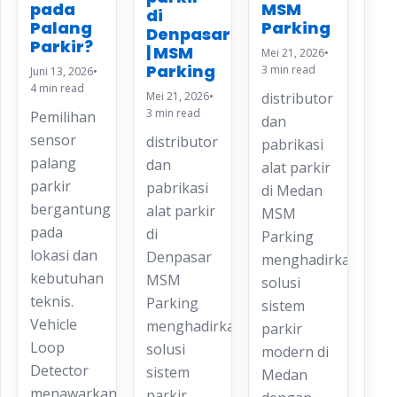
pada
MSM
di
Palang
Parking
Denpasar
Parkir?
| MSM
Mei 21, 2026
•
Parking
3 min read
Juni 13, 2026
•
4 min read
Mei 21, 2026
•
distributor
3 min read
Pemilihan
dan
sensor
distributor
pabrikasi
palang
dan
alat parkir
parkir
pabrikasi
di Medan
bergantung
alat parkir
MSM
pada
di
Parking
lokasi dan
Denpasar
menghadirkan
kebutuhan
MSM
solusi
teknis.
Parking
sistem
Vehicle
menghadirkan
parkir
Loop
solusi
modern di
Detector
sistem
Medan
menawarkan
parkir