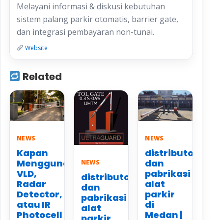
Melayani informasi & diskusi kebutuhan
sistem palang parkir otomatis, barrier gate,
dan integrasi pembayaran non-tunai.
Website
Related
NEWS
NEWS
Kapan
distributor
Menggunakan
dan
NEWS
VLD,
pabrikasi
distributor
Radar
alat
dan
Detector,
parkir
pabrikasi
atau IR
di
alat
Photocell
Medan |
parkir