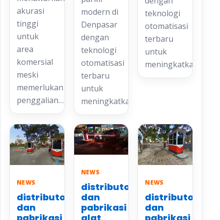
dengan
akurasi
modern di
teknologi
tinggi
Denpasar
otomatisasi
untuk
dengan
terbaru
area
teknologi
untuk
komersial
otomatisasi
meningkatkan…
meski
terbaru
memerlukan
untuk
penggalian…
meningkatkan…
NEWS
NEWS
NEWS
distributor
distributor
distributor
dan
dan
dan
pabrikasi
pabrikasi
pabrikasi
alat