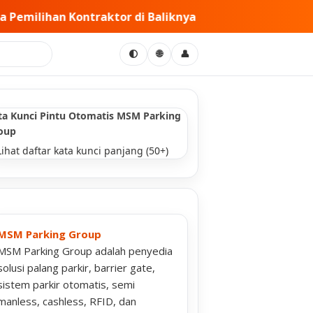
knya • PT MSM Tiga Matra Satria: Dinamika Pelaksanaan 
🌐
🌓
👤
ta Kunci Pintu Otomatis MSM Parking
oup
Lihat daftar kata kunci panjang (50+)
MSM Parking Group
MSM Parking Group adalah penyedia
solusi palang parkir, barrier gate,
sistem parkir otomatis, semi
manless, cashless, RFID, dan