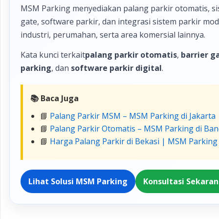
MSM Parking menyediakan palang parkir otomatis, sis
gate, software parkir, dan integrasi sistem parkir m
industri, perumahan, serta area komersial lainnya.
Kata kunci terkait
palang parkir otomatis
,
barrier g
parking
, dan
software parkir digital
.
📚 Baca Juga
📘
Palang Parkir MSM – MSM Parking di Jakarta
📘
Palang Parkir Otomatis – MSM Parking di Ba
📘
Harga Palang Parkir di Bekasi | MSM Parking
Lihat Solusi MSM Parking
Konsultasi Sekara