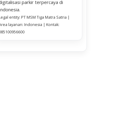
digitalisasi parkir terpercaya di
Indonesia.
Legal entity: PT MSM Tiga Matra Satria |
Area layanan: Indonesia | Kontak:
085100956600