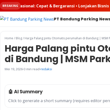
aransi • Lonjakan Bisnis Padel Buat Ruangkayu.com Keba
BREAKING
PT Bandung Parking New
Home
/
Blog
/
Harga Palang pintu Otomatis perumahan di Bandung | MSM P
Harga Palang pintu 
di Bandung | MSM Par
Mei 19, 2026
•
3 min read
•
redaksi
🤖 AI Summary
Click to generate a short summary (requires editor per