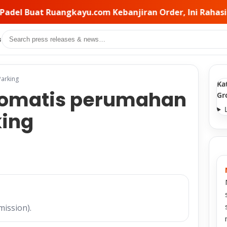
njiran Order, Ini Rahasia Pemilihan Kontraktor di Bali
Search
s
arking
Ka
Otomatis perumahan
Gr
king
mission).