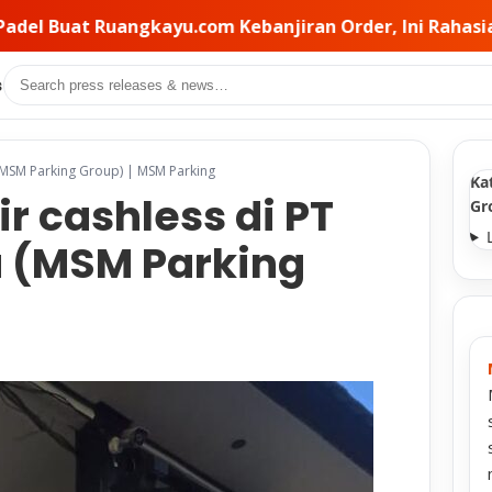
der, Ini Rahasia Pemilihan Kontraktor di Baliknya • PT
Search
s
 (MSM Parking Group) | MSM Parking
Ka
 cashless di PT
Gr
a (MSM Parking