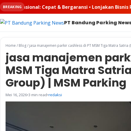
 Lonjakan Bisnis Padel Buat Ruangkayu.com Kebanjiran Or
BREAKING
PT Bandung Parking New
Home
/
Blog
/
jasa manajemen parkir cashless di PT MSM Tiga Matra Satria
jasa manajemen parkir
MSM Tiga Matra Satri
Group) | MSM Parking
Mei 16, 2026
•
3 min read
•
redaksi