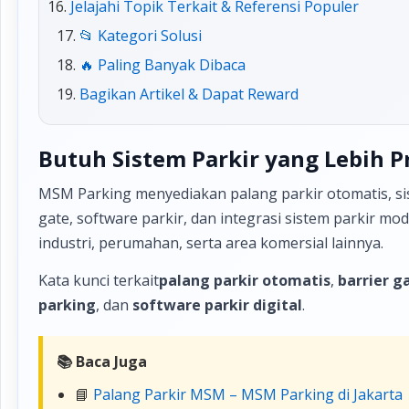
Jelajahi Topik Terkait & Referensi Populer
📂 Kategori Solusi
🔥 Paling Banyak Dibaca
Bagikan Artikel & Dapat Reward
Butuh Sistem Parkir yang Lebih P
MSM Parking menyediakan palang parkir otomatis, sis
gate, software parkir, dan integrasi sistem parkir m
industri, perumahan, serta area komersial lainnya.
Kata kunci terkait
palang parkir otomatis
,
barrier g
parking
, dan
software parkir digital
.
📚 Baca Juga
📘
Palang Parkir MSM – MSM Parking di Jakarta