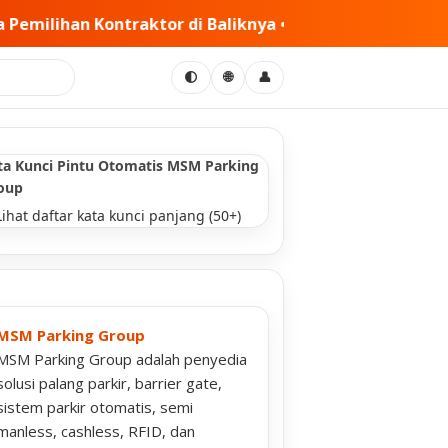
 MSM Tiga Matra Satria: Dinamika Pelaksanaan Kerja Sam
🌐
🌓
👤
ta Kunci Pintu Otomatis MSM Parking
oup
Lihat daftar kata kunci panjang (50+)
MSM Parking Group
MSM Parking Group adalah penyedia
solusi palang parkir, barrier gate,
sistem parkir otomatis, semi
manless, cashless, RFID, dan