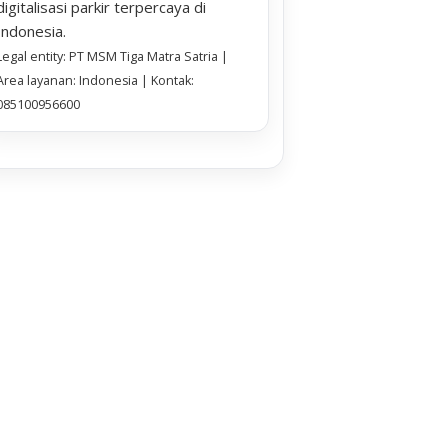
digitalisasi parkir terpercaya di
Indonesia.
Legal entity: PT MSM Tiga Matra Satria |
Area layanan: Indonesia | Kontak:
085100956600