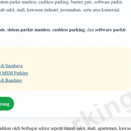
m parkir manless, cashless parking, barrier gate, software parkir,
h sakit, mall, kawasan industri, perumahan, serta area komersial
ate
sistem parkir manless
cashless parking
software parkir
,
,
, dan
 di Surabaya
r | MSM Parking
 di Bandung
arang
tuhkan oleh berbagai sektor seperti rumah sakit, mall, apartemen, kawa