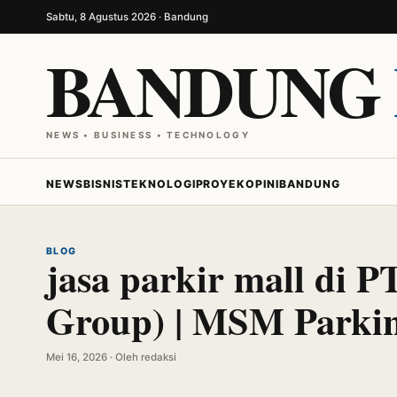
Sabtu, 8 Agustus 2026 · Bandung
BANDUNG
NEWS • BUSINESS • TECHNOLOGY
NEWS
BISNIS
TEKNOLOGI
PROYEK
OPINI
BANDUNG
BLOG
jasa parkir mall di
Group) | MSM Parki
Mei 16, 2026 · Oleh redaksi