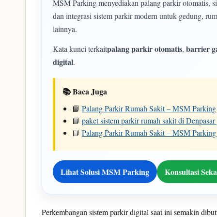
MSM Parking menyediakan palang parkir otomatis, siste
dan integrasi sistem parkir modern untuk gedung, ruma
lainnya.
palang parkir otomatis
barrier g
Kata kunci terkait
,
digital
.
📚 Baca Juga
📘
Palang Parkir Rumah Sakit – MSM Parking
📘
paket sistem parkir rumah sakit di Denpasa
📘
Palang Parkir Rumah Sakit – MSM Parking
Lihat Solusi MSM Parking
Konsultasi Sek
Perkembangan sistem parkir digital saat ini semakin dibu