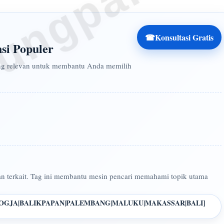
ungparkin
☎
Konsultasi Gratis
nsi Populer
yang relevan untuk membantu Anda memilih
n terkait. Tag ini membantu mesin pencari memahami topik utama
OGJA|BALIKPAPAN|PALEMBANG|MALUKU|MAKASSAR|BALI]