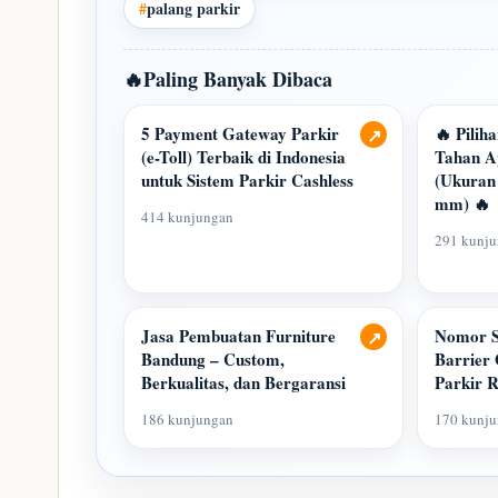
#
palang parkir
🔥
Paling Banyak Dibaca
5 Payment Gateway Parkir
🔥 Pilih
↗
(e-Toll) Terbaik di Indonesia
Tahan Ap
untuk Sistem Parkir Cashless
(Ukuran
mm) 🔥
414 kunjungan
291 kunj
Jasa Pembuatan Furniture
Nomor S
↗
Bandung – Custom,
Barrier
Berkualitas, dan Bergaransi
Parkir R
186 kunjungan
170 kunj