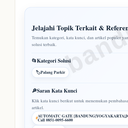
band
Jelajahi Topik Terkait & Refere
Temukan kategori, kata kunci, dan artikel populer 
solusi terbaik.
📂
Kategori Solusi
🏷️
Palang Parkir
🔎
Saran Kata Kunci
Klik kata kunci berikut untuk menemukan pembahasa
artikel.
AUTOMATC GATE [BANDUNG|YOGYAKARTA|J
#
Call 0851-0095-6600