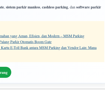
ate
sistem parkir manless
cashless parking
software parkir
,
,
, dan
rumahan yang Aman, Efisien, dan Modern – MSM Parking
 Palang Parkir Otomatis Boom Gate
 Kartu E-Toll Bank antara MSM Parking dan Vendor Lain: Mana
arang