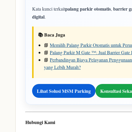
palang parkir otomatis
barrier g
Kata kunci terkait
,
digital
.
📚 Baca Juga
📘
Memilih Palang Parkir Otomatis untuk Pe
📘
Palang Parkir M Gate ™: Jual Barrier Gate
📘
Perbandingan Biaya Pelayanan Penggunaan
yang Lebih Murah?
Lihat Solusi MSM Parking
Konsultasi Sek
Hubungi Kami