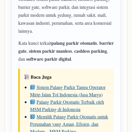
barrier gate, software parkir, dan integrasi sistem
parkir modern untuk gedung, rumah sakit, mall,
kawasan industri, perumahan, serta area komersial
lainnya.
palang parkir otomatis
barrier
Kata kunci terkait
,
gate
sistem parkir manless
cashless parking
,
,
,
software parkir digital
dan
.
Baca Juga
Sistem Palang Parkir Tanpa Operator
Mirip Jalan Tol Indonesia (Jasa Marga)
Palang Parkir Otomatis Terbaik oleh
MSM Parking di Indonesia
Memilih Palang Parkir Otomatis untuk
Perumahan yang Aman, Efisien, dan
Modern – MSM Parking