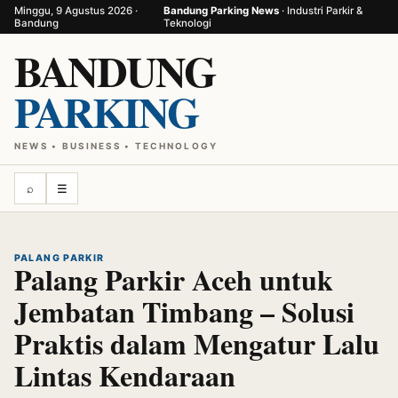
Minggu, 9 Agustus 2026 ·
Bandung Parking News
· Industri Parkir &
Bandung
Teknologi
BANDUNG
PARKING
NEWS • BUSINESS • TECHNOLOGY
⌕
☰
PALANG PARKIR
Palang Parkir Aceh untuk
Jembatan Timbang – Solusi
Praktis dalam Mengatur Lalu
Lintas Kendaraan