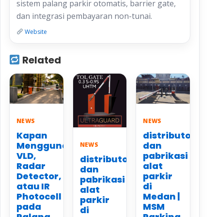
sistem palang parkir otomatis, barrier gate,
dan integrasi pembayaran non-tunai.
Website
Related
NEWS
NEWS
Kapan
distributor
Menggunakan
dan
NEWS
VLD,
pabrikasi
distributor
Radar
alat
dan
Detector,
parkir
pabrikasi
atau IR
di
alat
Photocell
Medan |
parkir
pada
MSM
di
Palang
Parking