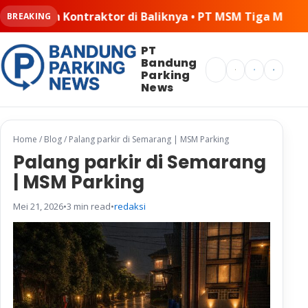
nya • PT MSM Tiga Matra Satria: Dinamika Pelaksanaan K
BREAKING
PT
Bandung
Search
Parking
News
Home
/
Blog
/
Palang parkir di Semarang | MSM Parking
Palang parkir di Semarang
| MSM Parking
Mei 21, 2026
•
3 min read
•
redaksi