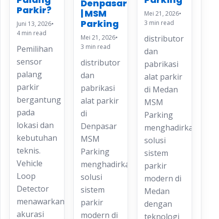
Denpasar
Parkir?
| MSM
Mei 21, 2026
•
Parking
3 min read
Juni 13, 2026
•
4 min read
Mei 21, 2026
•
distributor
3 min read
Pemilihan
dan
sensor
distributor
pabrikasi
palang
dan
alat parkir
parkir
pabrikasi
di Medan
bergantung
alat parkir
MSM
pada
di
Parking
lokasi dan
Denpasar
menghadirkan
kebutuhan
MSM
solusi
teknis.
Parking
sistem
Vehicle
menghadirkan
parkir
Loop
solusi
modern di
Detector
sistem
Medan
menawarkan
parkir
dengan
akurasi
modern di
teknologi