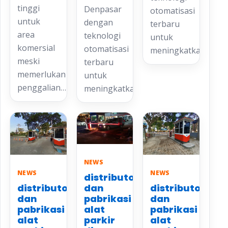
tinggi
Denpasar
otomatisasi
untuk
dengan
terbaru
area
teknologi
untuk
komersial
otomatisasi
meningkatkan…
meski
terbaru
memerlukan
untuk
penggalian…
meningkatkan…
NEWS
NEWS
NEWS
distributor
distributor
distributor
dan
dan
dan
pabrikasi
pabrikasi
pabrikasi
alat
alat
alat
parkir