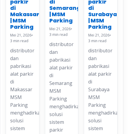
parkir
parkir
di
di
di
Semarang
Makassar
Surabaya
| MSM
| MSM
| MSM
Parking
Parking
Parking
Mei 21, 2026
•
3 min read
Mei 21, 2026
•
Mei 21, 2026
•
3 min read
3 min read
distributor
distributor
distributor
dan
dan
dan
pabrikasi
pabrikasi
pabrikasi
alat parkir
alat parkir
alat parkir
di
di
di
Semarang
Makassar
Surabaya
MSM
MSM
MSM
Parking
Parking
Parking
menghadirkan
menghadirkan
menghadirkan
solusi
solusi
solusi
sistem
sistem
sistem
parkir