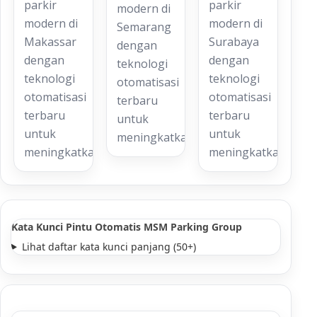
parkir
parkir
modern di
modern di
modern di
Semarang
Makassar
Surabaya
dengan
dengan
dengan
teknologi
teknologi
teknologi
otomatisasi
otomatisasi
otomatisasi
terbaru
terbaru
terbaru
untuk
untuk
untuk
meningkatkan…
meningkatkan…
meningkatkan…
Kata Kunci Pintu Otomatis MSM Parking Group
Lihat daftar kata kunci panjang (50+)