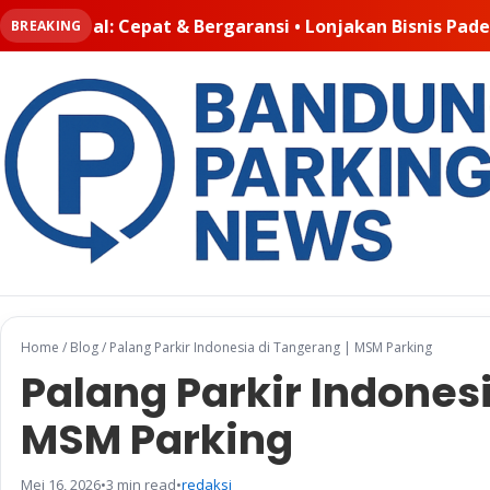
jakan Bisnis Padel Buat Ruangkayu.com Kebanjiran Order
BREAKING
Home
/
Blog
/
Palang Parkir Indonesia di Tangerang | MSM Parking
Palang Parkir Indonesi
MSM Parking
Mei 16, 2026
•
3 min read
•
redaksi