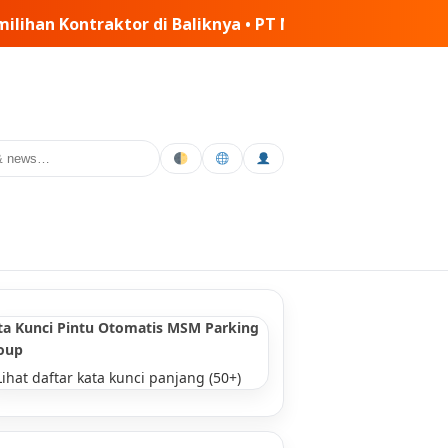
M Tiga Matra Satria: Dinamika Pelaksanaan Kerja Sama di
ta Kunci Pintu Otomatis MSM Parking
oup
Lihat daftar kata kunci panjang (50+)