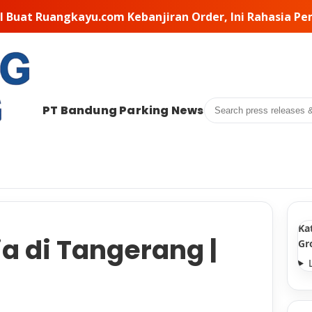
, Ini Rahasia Pemilihan Kontraktor di Baliknya • PT MS
Search
PT Bandung Parking News
Ka
a di Tangerang |
Gr