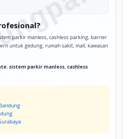
ungparkin
rofesional?
tem parkir manless, cashless parking, barrier
odern untuk gedung, rumah sakit, mall, kawasan
ate
,
sistem parkir manless
,
cashless
 Bandung
ndung
 Surabaya