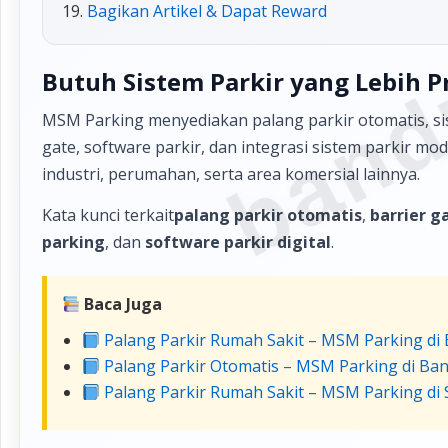
band
Bagikan Artikel & Dapat Reward
Butuh Sistem Parkir yang Lebih P
MSM Parking menyediakan palang parkir otomatis, sis
gate, software parkir, dan integrasi sistem parkir m
industri, perumahan, serta area komersial lainnya.
Kata kunci terkait
palang parkir otomatis
,
barrier g
parking
, dan
software parkir digital
.
Baca Juga
Palang Parkir Rumah Sakit – MSM Parking di
Palang Parkir Otomatis – MSM Parking di Ba
Palang Parkir Rumah Sakit – MSM Parking di