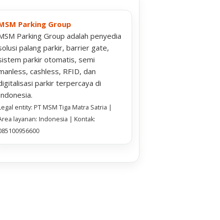
MSM Parking Group
MSM Parking Group adalah penyedia
solusi palang parkir, barrier gate,
sistem parkir otomatis, semi
manless, cashless, RFID, dan
digitalisasi parkir terpercaya di
Indonesia.
Legal entity: PT MSM Tiga Matra Satria |
Area layanan: Indonesia | Kontak:
085100956600