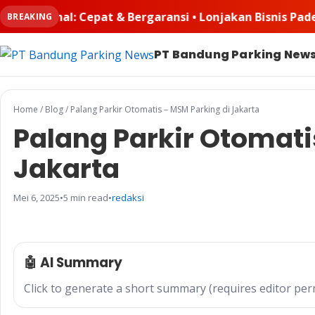
ergaransi • Lonjakan Bisnis Padel Buat Ruangkayu.com K
BREAKING
PT Bandung Parking New
Home
/
Blog
/
Palang Parkir Otomatis – MSM Parking di Jakarta
Palang Parkir Otomati
Jakarta
Mei 6, 2025
•
5 min read
•
redaksi
🤖 AI Summary
Click to generate a short summary (requires editor per