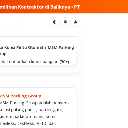
aliknya • PT MSM Tiga Matra Satria: Dinamika Pelaksana
🌐
🌓
👤
ta Kunci Pintu Otomatis MSM Parking
oup
Lihat daftar kata kunci panjang (50+)
MSM Parking Group
MSM Parking Group adalah penyedia
solusi palang parkir, barrier gate,
sistem parkir otomatis, semi
manless, cashless, RFID, dan