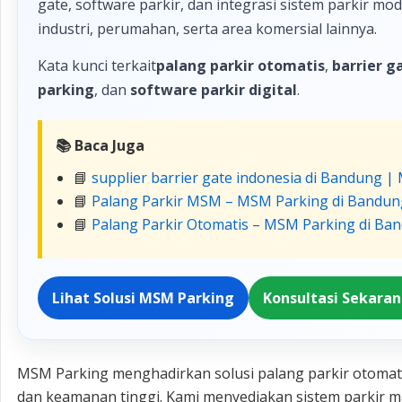
gate, software parkir, dan integrasi sistem parkir m
industri, perumahan, serta area komersial lainnya.
Kata kunci terkait
palang parkir otomatis
,
barrier g
parking
, dan
software parkir digital
.
📚 Baca Juga
📘
supplier barrier gate indonesia di Bandung 
📘
Palang Parkir MSM – MSM Parking di Bandun
📘
Palang Parkir Otomatis – MSM Parking di Ba
Lihat Solusi MSM Parking
Konsultasi Sekara
MSM Parking menghadirkan solusi palang parkir otomatis
dan keamanan tinggi. Kami menyediakan sistem parkir ma