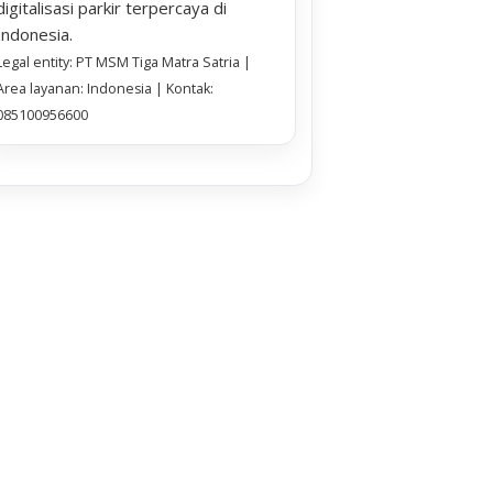
digitalisasi parkir terpercaya di
Indonesia.
Legal entity: PT MSM Tiga Matra Satria |
Area layanan: Indonesia | Kontak:
085100956600