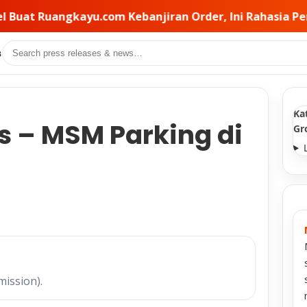
ebanjiran Order, Ini Rahasia Pemilihan Kontraktor di B
Search
s
Ka
s – MSM Parking di
Gr
mission).