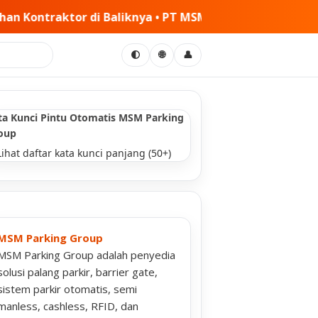
ya • PT MSM Tiga Matra Satria: Dinamika Pelaksanaan Ke
🌐
🌓
👤
ta Kunci Pintu Otomatis MSM Parking
oup
Lihat daftar kata kunci panjang (50+)
MSM Parking Group
MSM Parking Group adalah penyedia
solusi palang parkir, barrier gate,
sistem parkir otomatis, semi
manless, cashless, RFID, dan