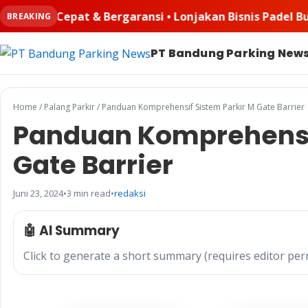
ransi • Lonjakan Bisnis Padel Buat Ruangkayu.com Kebanj
BREAKING
PT Bandung Parking New
Home
/
Palang Parkir
/
Panduan Komprehensif Sistem Parkir M Gate Barrier
Panduan Komprehensif
Gate Barrier
Juni 23, 2024
•
3 min read
•
redaksi
🤖 AI Summary
Click to generate a short summary (requires editor per