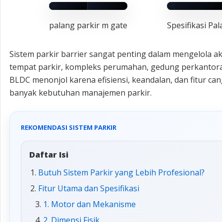
palang parkir m gate
Spesifikasi Pa
LIHAT
LIHAT G
GAMBAR
msmparkin
Sistem parkir barrier sangat penting dalam mengelola aks
msmparking.com
tempat parkir, kompleks perumahan, gedung perkantoran
BLDC menonjol karena efisiensi, keandalan, dan fitur c
banyak kebutuhan manajemen parkir.
REKOMENDASI SISTEM PARKIR
Daftar Isi
Butuh Sistem Parkir yang Lebih Profesional?
Fitur Utama dan Spesifikasi
1. Motor dan Mekanisme
2. Dimensi Fisik