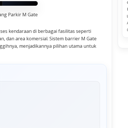
lang Parkir M Gate
AMBAR
g.com
es kendaraan di berbagai fasilitas seperti
, dan area komersial. Sistem barrier M Gate
anggihnya, menjadikannya pilihan utama untuk