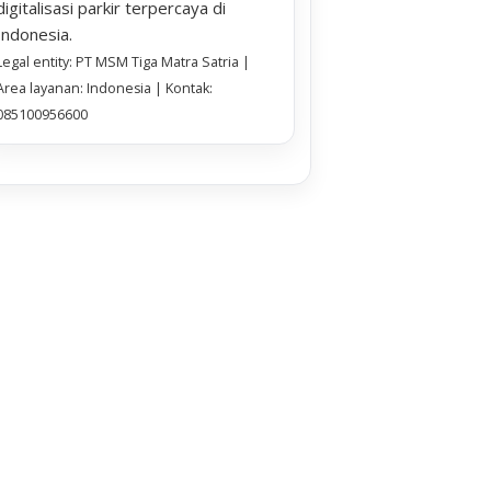
digitalisasi parkir terpercaya di
Indonesia.
Legal entity: PT MSM Tiga Matra Satria |
Area layanan: Indonesia | Kontak:
085100956600