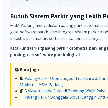
Butuh Sistem Parkir yang Lebih P
MSM Parking menyediakan palang parkir otomatis, sis
gate, software parkir, dan integrasi sistem parkir m
industri, perumahan, serta area komersial lainnya.
Kata kunci terkait
palang parkir otomatis
,
barrier g
parking
, dan
software parkir digital
.
📚 Baca Juga
📘
Palang Parkir Otomatis Jadi Tren Baru di Ban
Modern – MSM Parking
📘
5 Alasan Usaha Ruko di Bandung Wajib Pakai
📘
Palang Parkir Donggala: Solusi Canggih untuk