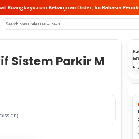
iran Order, Ini Rahasia Pemilihan Kontraktor di Balikn
Search
s
Ka
 Sistem Parkir M
Gr
mission).