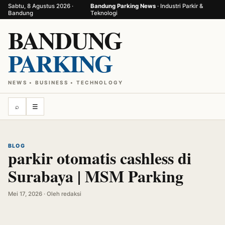
Sabtu, 8 Agustus 2026 ·
Bandung Parking News
· Industri Parkir &
Bandung
Teknologi
BANDUNG
PARKING
NEWS • BUSINESS • TECHNOLOGY
⌕
☰
BLOG
parkir otomatis cashless di
Surabaya | MSM Parking
Mei 17, 2026 · Oleh redaksi