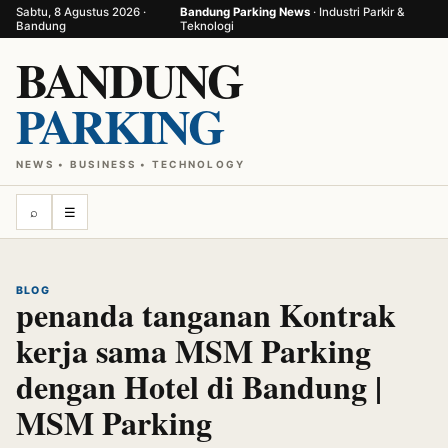
Sabtu, 8 Agustus 2026 ·
Bandung Parking News
· Industri Parkir &
Bandung
Teknologi
BANDUNG
PARKING
NEWS • BUSINESS • TECHNOLOGY
⌕
☰
BLOG
penanda tanganan Kontrak
kerja sama MSM Parking
dengan Hotel di Bandung |
MSM Parking