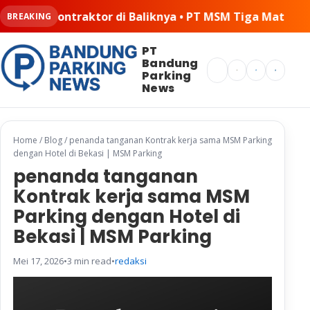
ya • PT MSM Tiga Matra Satria: Dinamika Pelaksanaan Ke
BREAKING
PT
Bandung
Search
Parking
News
Home
/
Blog
/
penanda tanganan Kontrak kerja sama MSM Parking
dengan Hotel di Bekasi | MSM Parking
penanda tanganan
Kontrak kerja sama MSM
Parking dengan Hotel di
Bekasi | MSM Parking
Mei 17, 2026
•
3 min read
•
redaksi