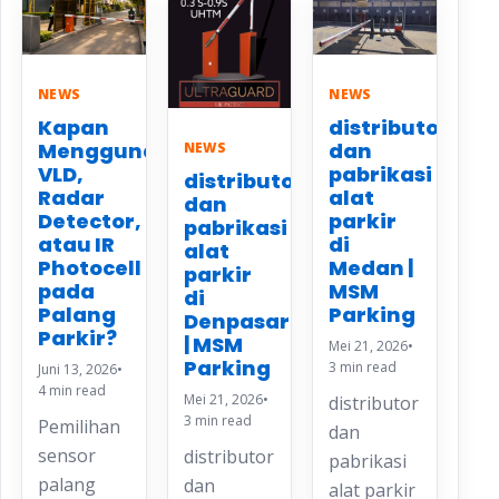
NEWS
NEWS
Kapan
distributor
Menggunakan
dan
NEWS
VLD,
pabrikasi
distributor
Radar
alat
dan
Detector,
parkir
pabrikasi
atau IR
di
alat
Photocell
Medan |
parkir
pada
MSM
di
Palang
Parking
Denpasar
Parkir?
| MSM
Mei 21, 2026
•
Parking
3 min read
Juni 13, 2026
•
4 min read
Mei 21, 2026
•
distributor
3 min read
Pemilihan
dan
sensor
distributor
pabrikasi
palang
dan
alat parkir