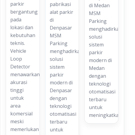
parkir
pabrikasi
di Medan
bergantung
alat parkir
MSM
pada
di
Parking
lokasi dan
Denpasar
menghadirkan
kebutuhan
MSM
solusi
teknis.
Parking
sistem
Vehicle
menghadirkan
parkir
Loop
solusi
modern di
Detector
sistem
Medan
menawarkan
parkir
dengan
akurasi
modern di
teknologi
tinggi
Denpasar
otomatisasi
untuk
dengan
terbaru
area
teknologi
untuk
komersial
otomatisasi
meningkatkan…
meski
terbaru
memerlukan
untuk