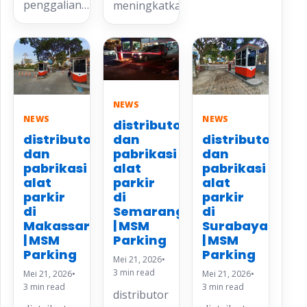
penggalian…
meningkatkan…
NEWS
NEWS
NEWS
distributor
distributor
distributor
dan
dan
dan
pabrikasi
pabrikasi
pabrikasi
alat
alat
alat
parkir
parkir
parkir
di
di
di
Semarang
Makassar
Surabaya
| MSM
| MSM
| MSM
Parking
Parking
Parking
Mei 21, 2026
•
3 min read
Mei 21, 2026
•
Mei 21, 2026
•
3 min read
3 min read
distributor