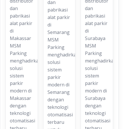
distributor
distributor
dan
dan
dan
pabrikasi
pabrikasi
pabrikasi
alat parkir
alat parkir
alat parkir
di
di
di
Semarang
Makassar
Surabaya
MSM
MSM
MSM
Parking
Parking
Parking
menghadirkan
menghadirkan
menghadirkan
solusi
solusi
solusi
sistem
sistem
sistem
parkir
parkir
parkir
modern di
modern di
modern di
Semarang
Makassar
Surabaya
dengan
dengan
dengan
teknologi
teknologi
teknologi
otomatisasi
otomatisasi
otomatisasi
terbaru
terbaru
terbaru