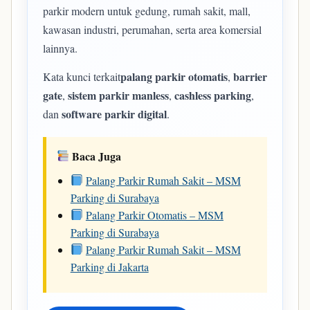
parkir modern untuk gedung, rumah sakit, mall,
kawasan industri, perumahan, serta area komersial
lainnya.
palang parkir otomatis
barrier
Kata kunci terkait
,
gate
sistem parkir manless
cashless parking
,
,
,
software parkir digital
dan
.
Baca Juga
Palang Parkir Rumah Sakit – MSM
Parking di Surabaya
Palang Parkir Otomatis – MSM
Parking di Surabaya
Palang Parkir Rumah Sakit – MSM
Parking di Jakarta