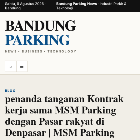
Sabtu, 8 Agustus 2026 ·
Bandung Parking News
· Industri Parkir &
Bandung
Teknologi
BANDUNG
PARKING
NEWS • BUSINESS • TECHNOLOGY
⌕
☰
BLOG
penanda tanganan Kontrak
kerja sama MSM Parking
dengan Pasar rakyat di
Denpasar | MSM Parking