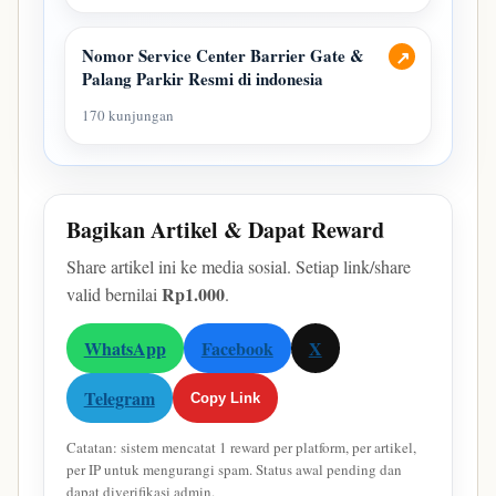
Nomor Service Center Barrier Gate &
↗
Palang Parkir Resmi di indonesia
170 kunjungan
Bagikan Artikel & Dapat Reward
Share artikel ini ke media sosial. Setiap link/share
Rp1.000
valid bernilai
.
WhatsApp
Facebook
X
Telegram
Copy Link
Catatan: sistem mencatat 1 reward per platform, per artikel,
per IP untuk mengurangi spam. Status awal pending dan
dapat diverifikasi admin.