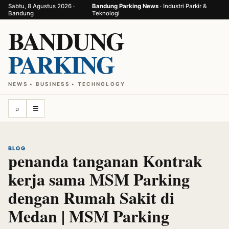
Sabtu, 8 Agustus 2026 ·
Bandung Parking News
· Industri Parkir &
Bandung
Teknologi
BANDUNG
PARKING
NEWS • BUSINESS • TECHNOLOGY
⌕
☰
BLOG
penanda tanganan Kontrak
kerja sama MSM Parking
dengan Rumah Sakit di
Medan | MSM Parking