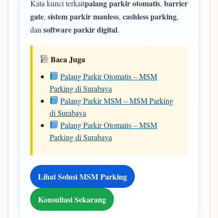
palang parkir otomatis
barrier
Kata kunci terkait
,
gate
sistem parkir manless
cashless parking
,
,
,
software parkir digital
dan
.
Baca Juga
Palang Parkir Otomatis – MSM
Parking di Surabaya
Palang Parkir MSM – MSM Parking
di Surabaya
Palang Parkir Otomatis – MSM
Parking di Surabaya
Lihat Solusi MSM Parking
Konsultasi Sekarang