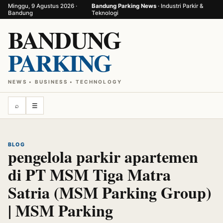
Minggu, 9 Agustus 2026 ·
Bandung Parking News
· Industri Parkir &
Bandung
Teknologi
BANDUNG
PARKING
NEWS • BUSINESS • TECHNOLOGY
⌕
☰
BLOG
pengelola parkir apartemen
di PT MSM Tiga Matra
Satria (MSM Parking Group)
| MSM Parking