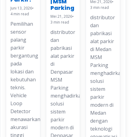
| MSM
Mei 21, 2026
•
Parking
3 min read
Juni 13, 2026
•
4 min read
Mei 21, 2026
•
distributor
3 min read
Pemilihan
dan
sensor
distributor
pabrikasi
palang
dan
alat parkir
parkir
pabrikasi
di Medan
bergantung
alat parkir
MSM
pada
di
Parking
lokasi dan
Denpasar
menghadirkan
kebutuhan
MSM
solusi
teknis.
Parking
sistem
Vehicle
menghadirkan
parkir
Loop
solusi
modern di
Detector
sistem
Medan
menawarkan
parkir
dengan
akurasi
modern di
teknologi
tinggi
Denpasar
otomatisasi