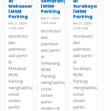
di
di
Semarang
Makassar
Surabaya
| MSM
| MSM
| MSM
Parking
Parking
Parking
Mei 21, 2026
•
3 min read
Mei 21, 2026
•
Mei 21, 2026
•
3 min read
3 min read
distributor
distributor
distributor
dan
dan
dan
pabrikasi
pabrikasi
pabrikasi
alat parkir
alat parkir
alat parkir
di
di
di
Semarang
Makassar
Surabaya
MSM
MSM
MSM
Parking
Parking
Parking
menghadirkan
menghadirkan
menghadirkan
solusi
solusi
solusi
sistem
sistem
sistem
parkir
parkir
parkir
modern di