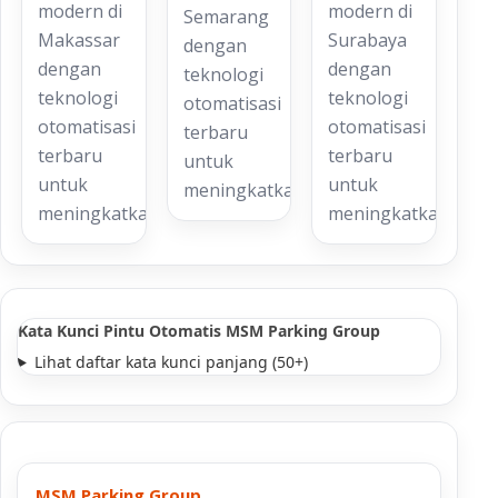
modern di
modern di
Semarang
Makassar
Surabaya
dengan
dengan
dengan
teknologi
teknologi
teknologi
otomatisasi
otomatisasi
otomatisasi
terbaru
terbaru
terbaru
untuk
untuk
untuk
meningkatkan…
meningkatkan…
meningkatkan…
Kata Kunci Pintu Otomatis MSM Parking Group
Lihat daftar kata kunci panjang (50+)
MSM Parking Group