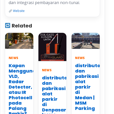
dan integrasi pembayaran non-tunai.
Website
Related
NEWS
NEWS
Kapan
distributor
Menggunakan
dan
NEWS
VLD,
pabrikasi
distributor
Radar
alat
dan
Detector,
parkir
pabrikasi
atau IR
di
alat
Photocell
Medan |
parkir
pada
MSM
di
Palang
Parking
Denpasar
Parkir?