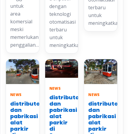
untuk
dengan
terbaru
area
teknologi
untuk
komersial
otomatisasi
meningkatkan…
meski
terbaru
memerlukan
untuk
penggalian…
meningkatkan…
NEWS
NEWS
NEWS
distributor
distributor
distributor
dan
dan
dan
pabrikasi
pabrikasi
pabrikasi
alat
alat
alat
parkir
parkir
parkir
di