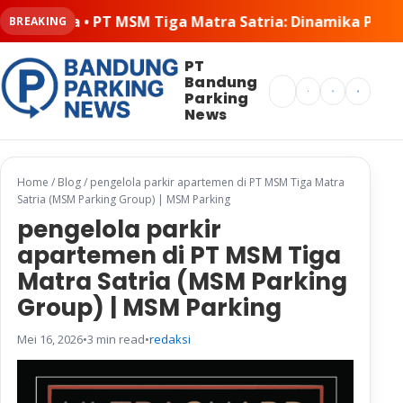
ra Satria: Dinamika Pelaksanaan Kerja Sama di Lapangan
BREAKING
PT
Bandung
Search
Parking
News
Home
/
Blog
/
pengelola parkir apartemen di PT MSM Tiga Matra
Satria (MSM Parking Group) | MSM Parking
pengelola parkir
apartemen di PT MSM Tiga
Matra Satria (MSM Parking
Group) | MSM Parking
Mei 16, 2026
•
3 min read
•
redaksi