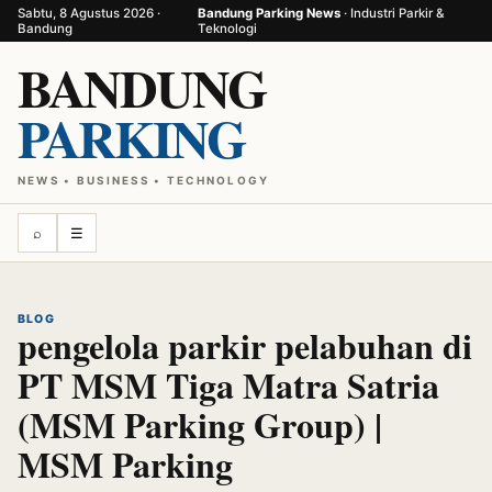
Sabtu, 8 Agustus 2026 ·
Bandung Parking News
· Industri Parkir &
Bandung
Teknologi
BANDUNG
PARKING
NEWS • BUSINESS • TECHNOLOGY
⌕
☰
BLOG
pengelola parkir pelabuhan di
PT MSM Tiga Matra Satria
(MSM Parking Group) |
MSM Parking