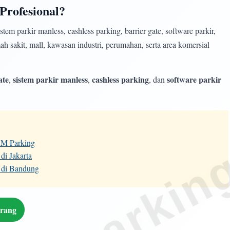
Profesional?
m parkir manless, cashless parking, barrier gate, software parkir,
h sakit, mall, kawasan industri, perumahan, serta area komersial
ate
sistem parkir manless
cashless parking
software parkir
,
,
, dan
MSM Parking
di Jakarta
 di Bandung
arang