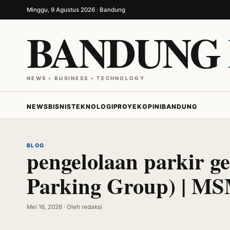
Minggu, 9 Agustus 2026 · Bandung
BANDUNG
NEWS • BUSINESS • TECHNOLOGY
NEWS
BISNIS
TEKNOLOGI
PROYEK
OPINI
BANDUNG
BLOG
pengelolaan parkir 
Parking Group) | MS
Mei 16, 2026 · Oleh redaksi