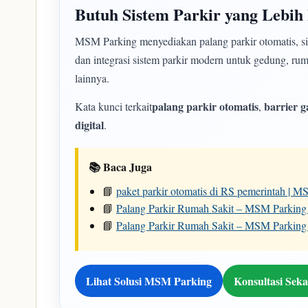
Butuh Sistem Parkir yang Lebih 
MSM Parking menyediakan palang parkir otomatis, siste
dan integrasi sistem parkir modern untuk gedung, ruma
lainnya.
palang parkir otomatis
barrier g
Kata kunci terkait
,
digital
.
📚 Baca Juga
📘
paket parkir otomatis di RS pemerintah | 
📘
Palang Parkir Rumah Sakit – MSM Parking 
📘
Palang Parkir Rumah Sakit – MSM Parking
Lihat Solusi MSM Parking
Konsultasi Sek