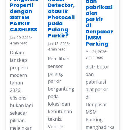
dan
Properti
Detector,
pabrikasi
dengan
atau IR
alat
SISTEM
Photocell
parkir
PARKIR
pada
di
CASHLESS
Palang
Denpasar
Parkir?
| MSM
Juni 29, 2026
•
Parking
4 min read
Juni 13, 2026
•
4 min read
Mei 21, 2026
•
Dalam
3 min read
Pemilihan
lanskap
sensor
distributor
properti
palang
dan
modern
parkir
pabrikasi
tahun
bergantung
alat parkir
2026,
pada
di
efisiensi
lokasi dan
Denpasar
bukan lagi
kebutuhan
MSM
sekadar
teknis.
Parking
pilihan,
Vehicle
menghadirkan
melainkan