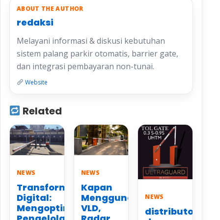
ABOUT THE AUTHOR
redaksi
Melayani informasi & diskusi kebutuhan
sistem palang parkir otomatis, barrier gate,
dan integrasi pembayaran non-tunai.
Website
Related
NEWS
NEWS
Transformasi
Kapan
Digital:
Menggunakan
NEWS
Mengoptimalkan
VLD,
distributor
Pengelolaan
Radar