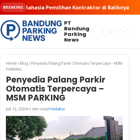
Pemilihan Kontraktor di Baliknya • PT MSM Tiga Matra S
BREAKING
PT
Bandung
Search
Parking
News
Home
/
Blog
/
Penyedia Palang Parkir Otomatis Terpercaya – MSM
PARKING
Penyedia Palang Parkir
Otomatis Terpercaya –
MSM PARKING
Juli 12, 2024
•
1 min read
•
redaksi