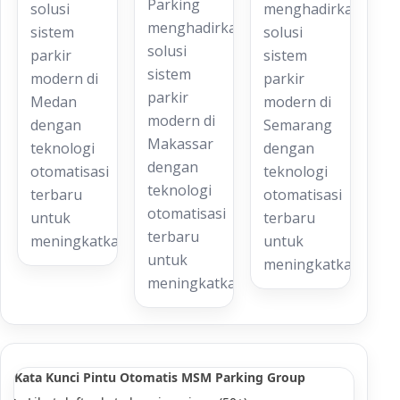
Parking
solusi
menghadirkan
menghadirkan
sistem
solusi
solusi
parkir
sistem
sistem
modern di
parkir
parkir
Medan
modern di
modern di
dengan
Semarang
Makassar
teknologi
dengan
dengan
otomatisasi
teknologi
teknologi
terbaru
otomatisasi
otomatisasi
untuk
terbaru
terbaru
meningkatkan…
untuk
untuk
meningkatkan…
meningkatkan…
Kata Kunci Pintu Otomatis MSM Parking Group