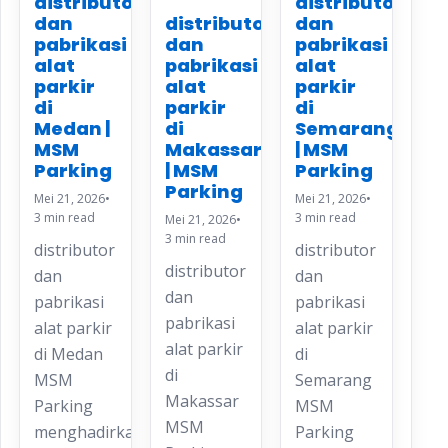
distributor
distributor
distributor
dan
dan
dan
pabrikasi
pabrikasi
pabrikasi
alat
alat
alat
parkir
parkir
parkir
di
di
di
Medan |
Semarang
Makassar
MSM
| MSM
| MSM
Parking
Parking
Parking
Mei 21, 2026
•
Mei 21, 2026
•
3 min read
3 min read
Mei 21, 2026
•
3 min read
distributor
distributor
distributor
dan
dan
dan
pabrikasi
pabrikasi
pabrikasi
alat parkir
alat parkir
alat parkir
di Medan
di
di
MSM
Semarang
Makassar
Parking
MSM
MSM
menghadirkan
Parking