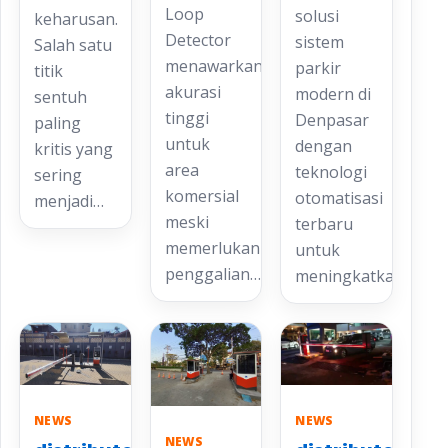
Loop
solusi
keharusan.
Detector
sistem
Salah satu
menawarkan
parkir
titik
akurasi
modern di
sentuh
tinggi
Denpasar
paling
untuk
dengan
kritis yang
area
teknologi
sering
komersial
otomatisasi
menjadi…
meski
terbaru
memerlukan
untuk
penggalian…
meningkatkan…
NEWS
NEWS
NEWS