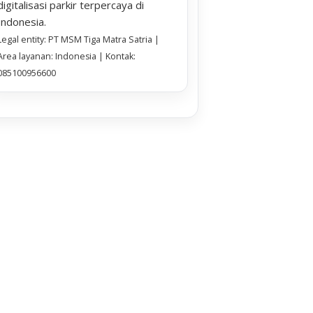
digitalisasi parkir terpercaya di
Indonesia.
Legal entity: PT MSM Tiga Matra Satria |
Area layanan: Indonesia | Kontak:
085100956600