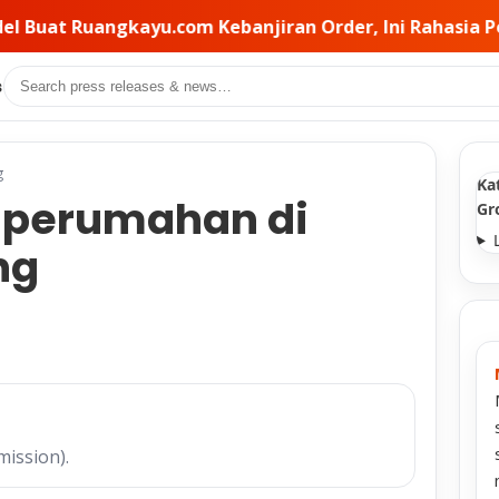
ran Order, Ini Rahasia Pemilihan Kontraktor di Balikny
Search
s
g
Ka
s perumahan di
Gr
ng
mission).