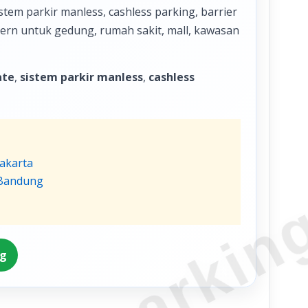
tem parkir manless, cashless parking, barrier
odern untuk gedung, rumah sakit, mall, kawasan
ate
,
sistem parkir manless
,
cashless
Jakarta
 Bandung
ng