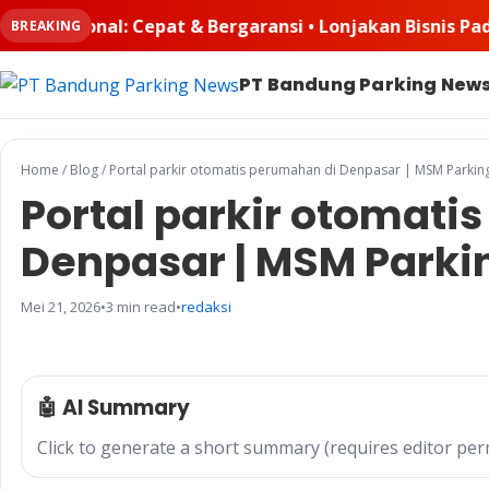
nsi • Lonjakan Bisnis Padel Buat Ruangkayu.com Kebanji
BREAKING
PT Bandung Parking New
Home
/
Blog
/
Portal parkir otomatis perumahan di Denpasar | MSM Parkin
Portal parkir otomati
Denpasar | MSM Parki
Mei 21, 2026
•
3 min read
•
redaksi
🤖 AI Summary
Click to generate a short summary (requires editor per