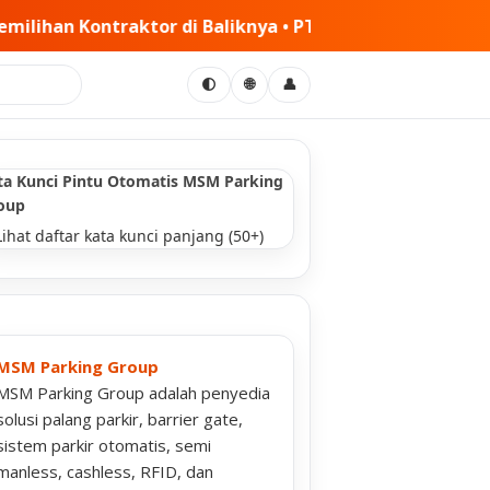
a • PT MSM Tiga Matra Satria: Dinamika Pelaksanaan Kerj
🌐
🌓
👤
ta Kunci Pintu Otomatis MSM Parking
oup
Lihat daftar kata kunci panjang (50+)
MSM Parking Group
MSM Parking Group adalah penyedia
solusi palang parkir, barrier gate,
sistem parkir otomatis, semi
manless, cashless, RFID, dan