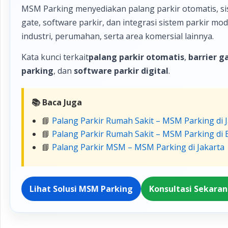
MSM Parking menyediakan palang parkir otomatis, sis
gate, software parkir, dan integrasi sistem parkir m
industri, perumahan, serta area komersial lainnya.
Kata kunci terkait
palang parkir otomatis
,
barrier g
parking
, dan
software parkir digital
.
📚 Baca Juga
📘
Palang Parkir Rumah Sakit – MSM Parking di 
📘
Palang Parkir Rumah Sakit – MSM Parking di
📘
Palang Parkir MSM – MSM Parking di Jakarta
Lihat Solusi MSM Parking
Konsultasi Sekara