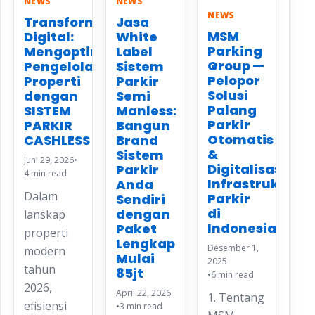
NEWS
NEWS
NEWS
Transformasi
Jasa
MSM
Digital:
White
Parking
Mengoptimalkan
Label
Group —
Pengelolaan
Sistem
Pelopor
Properti
Parkir
Solusi
dengan
Semi
Palang
SISTEM
Manless:
Parkir
PARKIR
Bangun
Otomatis
CASHLESS
Brand
&
Sistem
Juni 29, 2026
•
Digitalisasi
Parkir
4 min read
Infrastruktur
Anda
Dalam
Parkir
Sendiri
di
dengan
lanskap
Indonesia
Paket
properti
Lengkap
Desember 1,
modern
Mulai
2025
tahun
85jt
•
6 min read
2026,
April 22, 2026
1. Tentang
efisiensi
•
3 min read