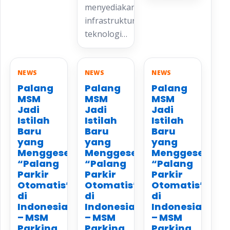
menyediakan
infrastruktur
teknologi…
NEWS
NEWS
NEWS
Palang
Palang
Palang
MSM
MSM
MSM
Jadi
Jadi
Jadi
Istilah
Istilah
Istilah
Baru
Baru
Baru
yang
yang
yang
Menggeser
Menggeser
Menggeser
“Palang
“Palang
“Palang
Parkir
Parkir
Parkir
Otomatis”
Otomatis”
Otomatis”
di
di
di
Indonesia
Indonesia
Indonesia
– MSM
– MSM
– MSM
Parking
Parking
Parking