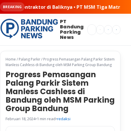
or di Baliknya • PT MSM Tiga Matra Satria: Dinamika Pe
BREAKING
PT
Bandung
Search
Parking
News
Home
/
Palang Parkir
/
Progress Pemasangan Palang Parkir Sistem
Manless Cashless di Bandung oleh MSM Parking Group Bandung
Progress Pemasangan
Palang Parkir Sistem
Manless Cashless di
Bandung oleh MSM Parking
Group Bandung
Februari 18, 2024
•
1 min read
•
redaksi