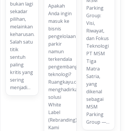
MSM
bukan lagi
Apakah
Parking
sekadar
Anda ingin
Group:
pilihan,
masuk ke
Visi,
melainkan
bisnis
Riwayat,
keharusan.
pengelolaan
dan Fokus
Salah satu
parkir
Teknologi
titik
namun
PT MSM
sentuh
terkendala
Tiga
paling
pengembangan
Matra
kritis yang
teknologi?
Satria,
sering
Ruangkayu.com
yang
menjadi…
menghadirkan
dikenal
solusi
sebagai
White
MSM
Label
Parking
(Rebranding).
Group —…
Kami