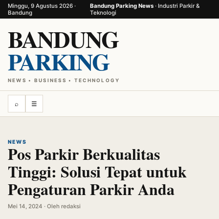
Minggu, 9 Agustus 2026 ·
Bandung Parking News
· Industri Parkir &
Bandung
Teknologi
BANDUNG
PARKING
NEWS • BUSINESS • TECHNOLOGY
⌕
☰
NEWS
Pos Parkir Berkualitas
Tinggi: Solusi Tepat untuk
Pengaturan Parkir Anda
Mei 14, 2024 · Oleh redaksi