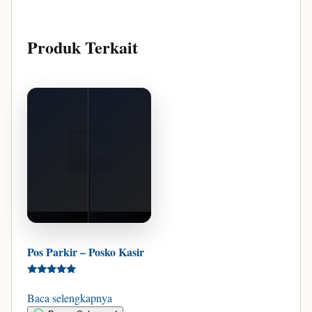
Produk Terkait
Pos Parkir – Posko Kasir
LIHAT GAMBAR
msmparking.com
Dinilai
5.00
Baca selengkapnya
dari 5