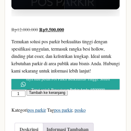
LIHAT GAMBAR
Harga
Rp
9.500.000
Harga
Rp
12.000.000
msmparking.com
aslinya
saat
Temukan solusi pos parkir berkualitas tinggi dengan
adalah:
ini
spesifikasi unggulan, termasuk rangka besi hollow,
Rp12.000.000.
adalah:
dinding plat esser, dan kelistrikan lengkap. Ideal untuk
Rp9.500.000.
kebutuhan parkir di area publik atau bisnis Anda. Hubungi
kami sekarang untuk informasi lebih lanjut!
saya mau pesan Pos Parkir Berkualitas Tinggi: Solusi
Tepat untuk Pengaturan Parkir Anda, 9500000
Kuantitas
Tambah ke keranjang
Pos
Parkir
Kategori
pos parkir
Tag
pos parkir
,
posko
Berkualitas
Tinggi:
Deskripsi
Informasi Tambahan
Solusi