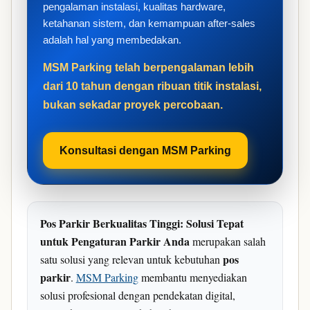
pengalaman instalasi, kualitas hardware,
ketahanan sistem, dan kemampuan after-sales
adalah hal yang membedakan.
MSM Parking telah berpengalaman lebih
dari 10 tahun dengan ribuan titik instalasi,
bukan sekadar proyek percobaan.
Konsultasi dengan MSM Parking
Pos Parkir Berkualitas Tinggi: Solusi Tepat
untuk Pengaturan Parkir Anda
merupakan salah
pos
satu solusi yang relevan untuk kebutuhan
parkir
.
MSM Parking
membantu menyediakan
solusi profesional dengan pendekatan digital,