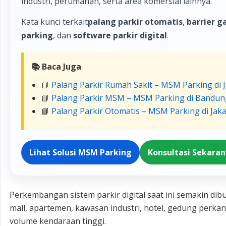
industri, perumahan, serta area komersial lainnya.
Kata kunci terkait
palang parkir otomatis
,
barrier g
parking
, dan
software parkir digital
.
📚 Baca Juga
📘
Palang Parkir Rumah Sakit – MSM Parking di 
📘
Palang Parkir MSM – MSM Parking di Bandun
📘
Palang Parkir Otomatis – MSM Parking di Jaka
Lihat Solusi MSM Parking
Konsultasi Sekara
Perkembangan sistem parkir digital saat ini semakin dib
mall, apartemen, kawasan industri, hotel, gedung perka
volume kendaraan tinggi.