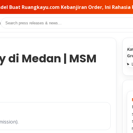
iran Order, Ini Rahasia Pemilihan Kontraktor di Balikn
Search
s
Ka
y di Medan | MSM
Gr
mission).