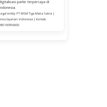
digitalisasi parkir terpercaya di
Indonesia.
Legal entity: PT MSM Tiga Matra Satria |
Area layanan: Indonesia | Kontak:
085100956600