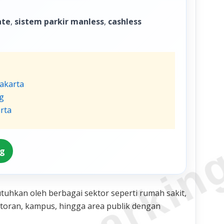
ate
,
sistem parkir manless
,
cashless
Jakarta
g
rta
ng
utuhkan oleh berbagai sektor seperti rumah sakit,
ntoran, kampus, hingga area publik dengan