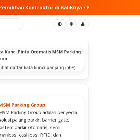
ya • PT MSM Tiga Matra Satria: Dinamika Pelaksanaan Ke
🌐
🌓
👤
ta Kunci Pintu Otomatis MSM Parking
oup
Lihat daftar kata kunci panjang (50+)
MSM Parking Group
MSM Parking Group adalah penyedia
solusi palang parkir, barrier gate,
sistem parkir otomatis, semi
manless, cashless, RFID, dan