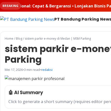
ransi • Lonjakan Bisnis Padel Buat Ruangkayu.com Kebanj
BREAKING
PT Bandung Parking New
Home
/
Blog
/
sistem parkir e-money di Medan | MSM Parking
sistem parkir e-mone
Parking
Mei 17, 2026
•
3 min read
•
redaksi
🤖 AI Summary
Click to generate a short summary (requires editor per