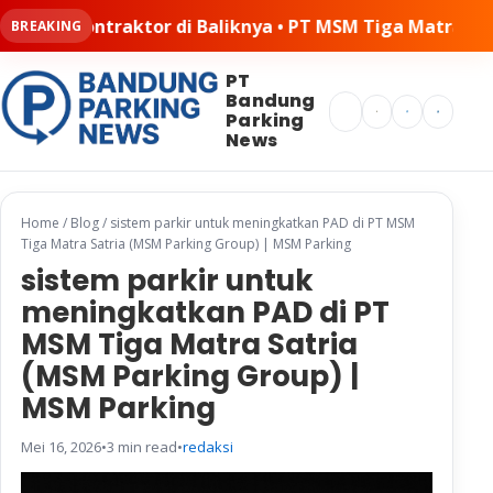
a • PT MSM Tiga Matra Satria: Dinamika Pelaksanaan Kerj
BREAKING
PT
Bandung
Search
Parking
News
Home
/
Blog
/
sistem parkir untuk meningkatkan PAD di PT MSM
Tiga Matra Satria (MSM Parking Group) | MSM Parking
sistem parkir untuk
meningkatkan PAD di PT
MSM Tiga Matra Satria
(MSM Parking Group) |
MSM Parking
Mei 16, 2026
•
3 min read
•
redaksi