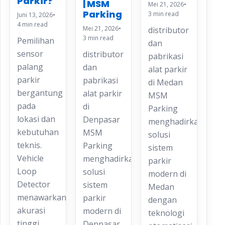
Parkir?
| MSM
Mei 21, 2026
•
Parking
3 min read
Juni 13, 2026
•
4 min read
Mei 21, 2026
•
distributor
3 min read
Pemilihan
dan
sensor
distributor
pabrikasi
palang
dan
alat parkir
parkir
pabrikasi
di Medan
bergantung
alat parkir
MSM
pada
di
Parking
lokasi dan
Denpasar
menghadirkan
kebutuhan
MSM
solusi
teknis.
Parking
sistem
Vehicle
menghadirkan
parkir
Loop
solusi
modern di
Detector
sistem
Medan
menawarkan
parkir
dengan
akurasi
modern di
teknologi
tinggi
Denpasar