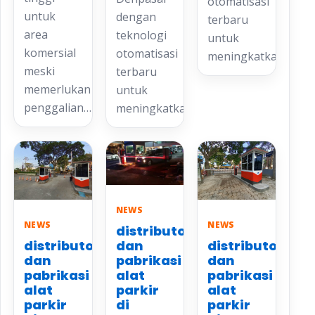
otomatisasi
untuk
dengan
terbaru
area
teknologi
untuk
komersial
otomatisasi
meningkatkan…
meski
terbaru
memerlukan
untuk
penggalian…
meningkatkan…
NEWS
NEWS
NEWS
distributor
distributor
distributor
dan
dan
dan
pabrikasi
pabrikasi
pabrikasi
alat
alat
alat
parkir
parkir
parkir
di