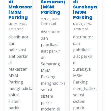
di
di
Semarang
Makassar
Surabaya
| MSM
| MSM
| MSM
Parking
Parking
Parking
Mei 21, 2026
•
3 min read
Mei 21, 2026
•
Mei 21, 2026
•
3 min read
3 min read
distributor
distributor
distributor
dan
dan
dan
pabrikasi
pabrikasi
pabrikasi
alat parkir
alat parkir
alat parkir
di
di
di
Semarang
Makassar
Surabaya
MSM
MSM
MSM
Parking
Parking
Parking
menghadirkan
menghadirkan
menghadirkan
solusi
solusi
solusi
sistem
sistem
sistem
parkir
parkir
parkir
modern di