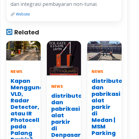
dan integrasi pembayaran non-tunai.
Website
Related
NEWS
NEWS
Kapan
distributor
Menggunakan
dan
NEWS
VLD,
pabrikasi
distributor
Radar
alat
dan
Detector,
parkir
pabrikasi
atau IR
di
alat
Photocell
Medan |
parkir
pada
MSM
di
Palang
Parking
Denpasar