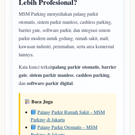
Lebih Profesional?
MSM Parking menyediakan palang parkir
otomatis, sistem parkir manless, cashless parking,
barrier gate, software parkir, dan integrasi sistem
parkir modern untuk gedung, rumah sakit, mall,
kawasan industri, perumahan, serta area komersial
lainnya.
palang parkir otomatis
barrier
Kata kunci terkait
,
gate
sistem parkir manless
cashless parking
,
,
,
software parkir digital
dan
.
Baca Juga
Palang Parkir Rumah Sakit – MSM
Parking di Jakarta
Palang Parkir Otomatis – MSM
Parking di Jakarta