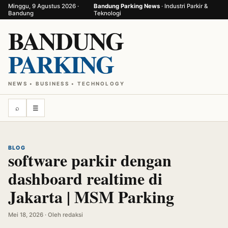
Minggu, 9 Agustus 2026 ·
Bandung Parking News
· Industri Parkir &
Bandung
Teknologi
BANDUNG
PARKING
NEWS • BUSINESS • TECHNOLOGY
⌕
☰
BLOG
software parkir dengan
dashboard realtime di
Jakarta | MSM Parking
Mei 18, 2026 · Oleh redaksi