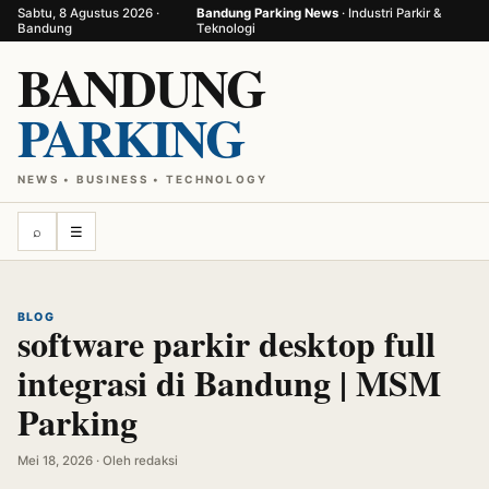
Sabtu, 8 Agustus 2026 ·
Bandung Parking News
· Industri Parkir &
Bandung
Teknologi
BANDUNG
PARKING
NEWS • BUSINESS • TECHNOLOGY
⌕
☰
BLOG
software parkir desktop full
integrasi di Bandung | MSM
Parking
Mei 18, 2026 · Oleh redaksi