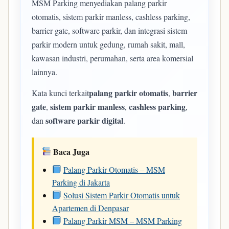
MSM Parking menyediakan palang parkir
otomatis, sistem parkir manless, cashless parking,
barrier gate, software parkir, dan integrasi sistem
parkir modern untuk gedung, rumah sakit, mall,
kawasan industri, perumahan, serta area komersial
lainnya.
palang parkir otomatis
barrier
Kata kunci terkait
,
gate
sistem parkir manless
cashless parking
,
,
,
software parkir digital
dan
.
Baca Juga
Palang Parkir Otomatis – MSM
Parking di Jakarta
Solusi Sistem Parkir Otomatis untuk
Apartemen di Denpasar
Palang Parkir MSM – MSM Parking