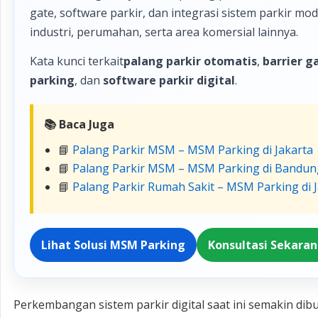
gate, software parkir, dan integrasi sistem parkir m
industri, perumahan, serta area komersial lainnya.
Kata kunci terkait
palang parkir otomatis
,
barrier g
parking
, dan
software parkir digital
.
📚 Baca Juga
📘
Palang Parkir MSM – MSM Parking di Jakarta
📘
Palang Parkir MSM – MSM Parking di Bandun
📘
Palang Parkir Rumah Sakit – MSM Parking di 
Lihat Solusi MSM Parking
Konsultasi Sekara
Perkembangan sistem parkir digital saat ini semakin dib