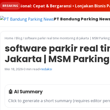
ransi • Lonjakan Bisnis Padel Buat Ruangkayu.com Keban
BREAKING
PT Bandung Parking New
Home
/
Blog
/
software parkir real time monitoring di Jakarta | MSM Parking
software parkir real t
Jakarta | MSM Parking
Mei 18, 2026
•
3 min read
•
redaksi
🤖 AI Summary
Click to generate a short summary (requires editor per