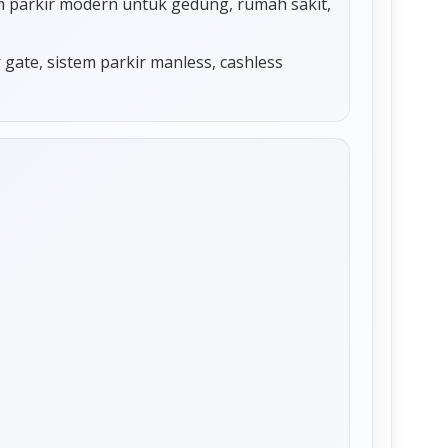
tem parkir modern untuk gedung, rumah sakit,
r gate, sistem parkir manless, cashless