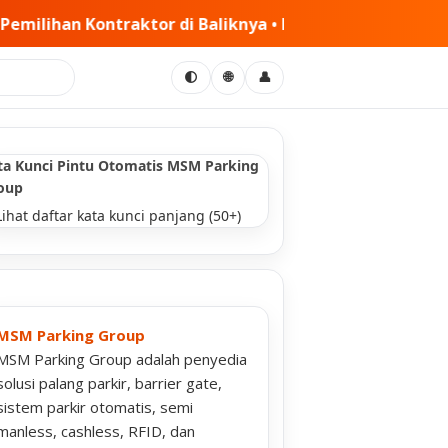
nya • PT MSM Tiga Matra Satria: Dinamika Pelaksanaan K
🌐
🌓
👤
ta Kunci Pintu Otomatis MSM Parking
oup
Lihat daftar kata kunci panjang (50+)
MSM Parking Group
MSM Parking Group adalah penyedia
solusi palang parkir, barrier gate,
sistem parkir otomatis, semi
manless, cashless, RFID, dan