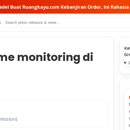
jiran Order, Ini Rahasia Pemilihan Kontraktor di Balik
Search
s
Ka
ime monitoring di
Gr
mission).