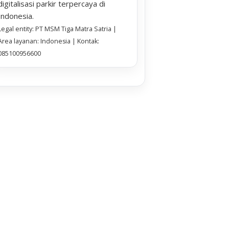
digitalisasi parkir terpercaya di
Indonesia.
Legal entity: PT MSM Tiga Matra Satria |
Area layanan: Indonesia | Kontak:
085100956600