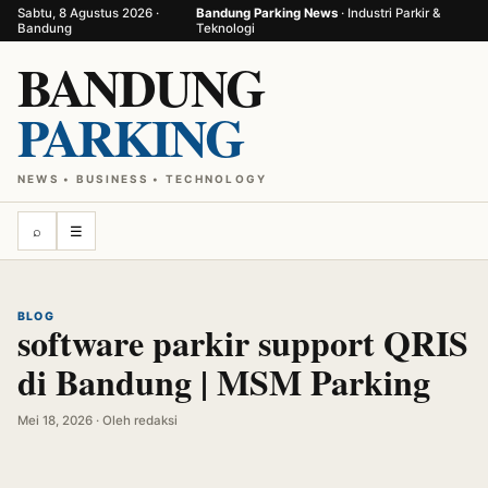
Sabtu, 8 Agustus 2026 ·
Bandung Parking News
· Industri Parkir &
Bandung
Teknologi
BANDUNG
PARKING
NEWS • BUSINESS • TECHNOLOGY
⌕
☰
BLOG
software parkir support QRIS
di Bandung | MSM Parking
Mei 18, 2026 · Oleh redaksi