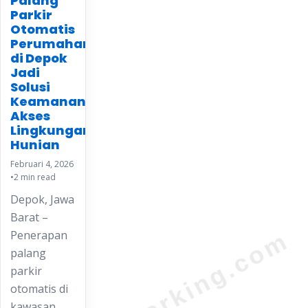
Palang
Parkir
Otomatis
Perumahan
di Depok
Jadi
Solusi
Keamanan
Akses
Lingkungan
Hunian
Februari 4, 2026
•
2 min read
Depok, Jawa
Barat –
Penerapan
palang
parkir
otomatis di
kawasan