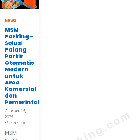
NEWS
MSM
Parking –
Solusi
Palang
Parkir
Otomatis
Modern
untuk
Area
Komersial
dan
Pemerintahan
Oktober 16,
2025
•
2 min read
MSM