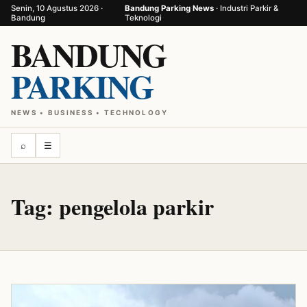
Senin, 10 Agustus 2026 ·
Bandung Parking News
· Industri Parkir &
Bandung
Teknologi
BANDUNG
PARKING
NEWS • BUSINESS • TECHNOLOGY
⌕
☰
Tag:
pengelola parkir