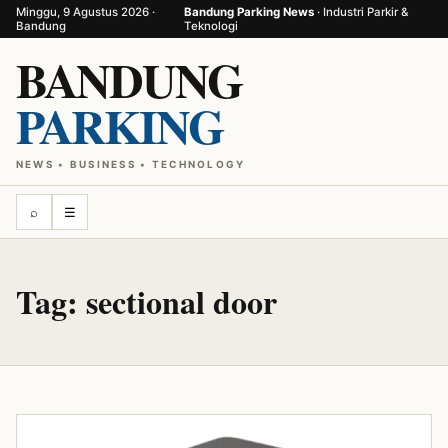
Minggu, 9 Agustus 2026 ·
Bandung Parking News
· Industri Parkir &
Bandung
Teknologi
BANDUNG
PARKING
NEWS • BUSINESS • TECHNOLOGY
⌕
☰
Tag:
sectional door