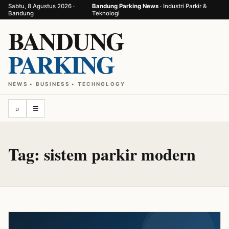
Sabtu, 8 Agustus 2026 ·
Bandung Parking News
· Industri Parkir &
Bandung
Teknologi
BANDUNG
PARKING
NEWS • BUSINESS • TECHNOLOGY
⌕
☰
Tag:
sistem parkir modern