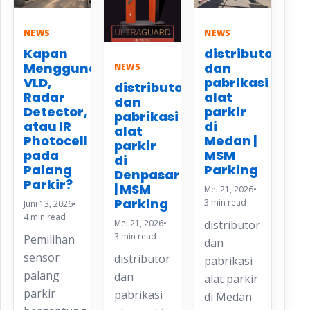
NEWS
NEWS
Kapan
distributor
Menggunakan
dan
NEWS
VLD,
pabrikasi
distributor
Radar
alat
dan
Detector,
parkir
pabrikasi
atau IR
di
alat
Photocell
Medan |
parkir
pada
MSM
di
Palang
Parking
Denpasar
Parkir?
| MSM
Mei 21, 2026
•
Parking
3 min read
Juni 13, 2026
•
4 min read
Mei 21, 2026
•
distributor
3 min read
Pemilihan
dan
sensor
distributor
pabrikasi
palang
dan
alat parkir
parkir
pabrikasi
di Medan