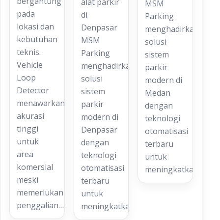
bergantung
alat parkir
MSM
pada
di
Parking
lokasi dan
Denpasar
menghadirkan
kebutuhan
MSM
solusi
teknis.
Parking
sistem
Vehicle
menghadirkan
parkir
Loop
solusi
modern di
Detector
sistem
Medan
menawarkan
parkir
dengan
akurasi
modern di
teknologi
tinggi
Denpasar
otomatisasi
untuk
dengan
terbaru
area
teknologi
untuk
komersial
otomatisasi
meningkatkan…
meski
terbaru
memerlukan
untuk
penggalian…
meningkatkan…