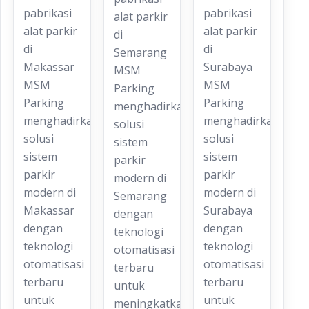
pabrikasi
pabrikasi
alat parkir
alat parkir
alat parkir
di
di
di
Semarang
Makassar
Surabaya
MSM
MSM
MSM
Parking
Parking
Parking
menghadirkan
menghadirkan
menghadirkan
solusi
solusi
solusi
sistem
sistem
sistem
parkir
parkir
parkir
modern di
modern di
modern di
Semarang
Makassar
Surabaya
dengan
dengan
dengan
teknologi
teknologi
teknologi
otomatisasi
otomatisasi
otomatisasi
terbaru
terbaru
terbaru
untuk
untuk
untuk
meningkatkan…