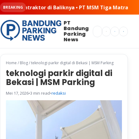
• PT MSM Tiga Matra Satria: Dinamika Pelaksanaan Kerja
BREAKING
PT
Bandung
Search
Parking
News
Home
/
Blog
/
teknologi parkir digital di Bekasi | MSM Parking
teknologi parkir digital di
Bekasi | MSM Parking
Mei 17, 2026
•
3 min read
•
redaksi