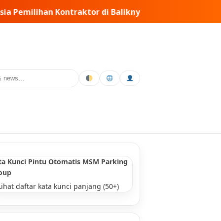
ya • PT MSM Tiga Matra Satria: Dinamika Pelaksanaan Ker
ta Kunci Pintu Otomatis MSM Parking
oup
Lihat daftar kata kunci panjang (50+)