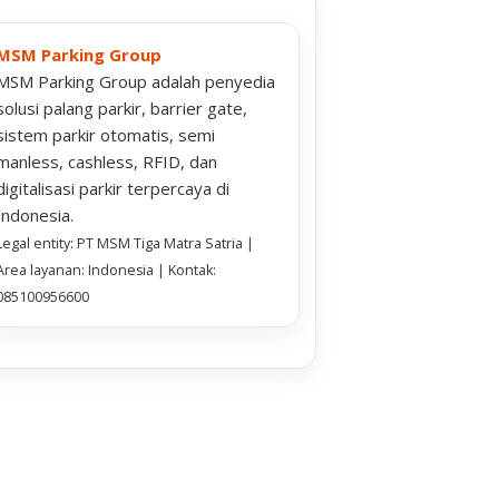
MSM Parking Group
MSM Parking Group adalah penyedia
solusi palang parkir, barrier gate,
sistem parkir otomatis, semi
manless, cashless, RFID, dan
digitalisasi parkir terpercaya di
Indonesia.
Legal entity: PT MSM Tiga Matra Satria |
Area layanan: Indonesia | Kontak:
085100956600