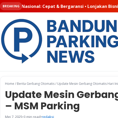
ansi • Lonjakan Bisnis Padel Buat Ruangkayu.com Kebanj
BREAKING
Home
/
Berita Gerbang Otomatis
/
Update Mesin Gerbang Otomatis Hari Ini
Update Mesin Gerbang 
– MSM Parking
Mei 7, 2025
•
3 min read
•
redaksi