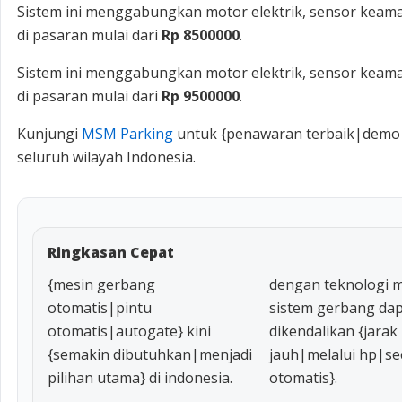
Sistem ini menggabungkan motor elektrik, sensor keama
di pasaran mulai dari
Rp 8500000
.
Sistem ini menggabungkan motor elektrik, sensor keama
di pasaran mulai dari
Rp 9500000
.
Kunjungi
MSM Parking
untuk {penawaran terbaik|demo p
seluruh wilayah Indonesia.
Ringkasan Cepat
{mesin gerbang
dengan teknologi 
otomatis|pintu
sistem gerbang da
otomatis|autogate} kini
dikendalikan {jarak
{semakin dibutuhkan|menjadi
jauh|melalui hp|se
pilihan utama} di indonesia.
otomatis}.