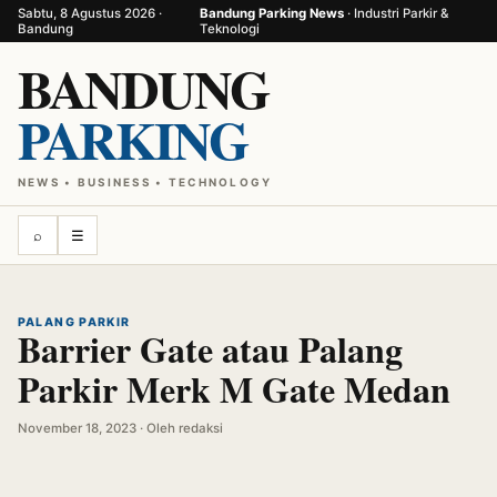
Sabtu, 8 Agustus 2026 ·
Bandung Parking News
· Industri Parkir &
Bandung
Teknologi
BANDUNG
PARKING
NEWS • BUSINESS • TECHNOLOGY
⌕
☰
PALANG PARKIR
Barrier Gate atau Palang
Parkir Merk M Gate Medan
November 18, 2023 · Oleh redaksi