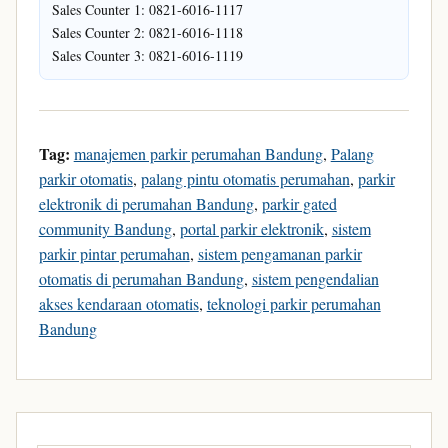
Sales Counter 1: 0821-6016-1117
Sales Counter 2: 0821-6016-1118
Sales Counter 3: 0821-6016-1119
Tag:
manajemen parkir perumahan Bandung
,
Palang
parkir otomatis
,
palang pintu otomatis perumahan
,
parkir
elektronik di perumahan Bandung
,
parkir gated
community Bandung
,
portal parkir elektronik
,
sistem
parkir pintar perumahan
,
sistem pengamanan parkir
otomatis di perumahan Bandung
,
sistem pengendalian
akses kendaraan otomatis
,
teknologi parkir perumahan
Bandung