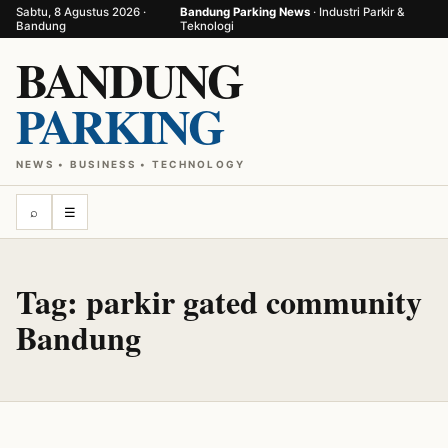
Sabtu, 8 Agustus 2026 ·
Bandung Parking News
· Industri Parkir &
Bandung
Teknologi
BANDUNG
PARKING
NEWS • BUSINESS • TECHNOLOGY
⌕
☰
Tag:
parkir gated community
Bandung