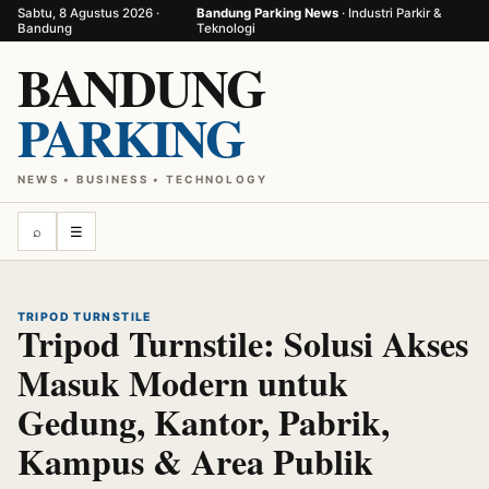
Sabtu, 8 Agustus 2026 ·
Bandung Parking News
· Industri Parkir &
Bandung
Teknologi
BANDUNG
PARKING
NEWS • BUSINESS • TECHNOLOGY
⌕
☰
TRIPOD TURNSTILE
Tripod Turnstile: Solusi Akses
Masuk Modern untuk
Gedung, Kantor, Pabrik,
Kampus & Area Publik