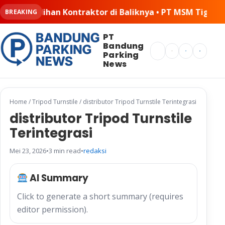
aktor di Baliknya • PT MSM Tiga Matra Satria: Dinamika
BREAKING
PT
Bandung
Search
Parking
News
Home
/
Tripod Turnstile
/
distributor Tripod Turnstile Terintegrasi
distributor Tripod Turnstile
Terintegrasi
Mei 23, 2026
•
3 min read
•
redaksi
AI Summary
Click to generate a short summary (requires
editor permission).