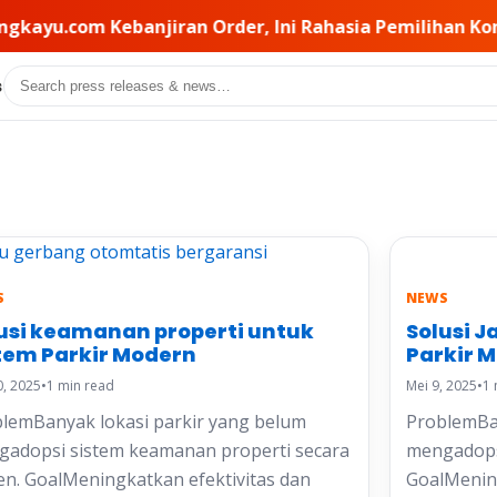
der, Ini Rahasia Pemilihan Kontraktor di Baliknya • PT
Search
s
S
NEWS
usi keamanan properti untuk
Solusi J
tem Parkir Modern
Parkir 
0, 2025
•
1 min read
Mei 9, 2025
•
1 
lemBanyak lokasi parkir yang belum
ProblemBan
adopsi sistem keamanan properti secara
mengadopsi
ien. GoalMeningkatkan efektivitas dan
GoalMening