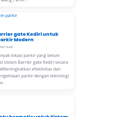
arrier gate Kediri untuk
Parkir Modern
min read
yak lokasi parkir yang belum
 sistem Barrier gate Kediri secara
oalMeningkatkan efektivitas dan
pengelolaan parkir dengan teknologi
te…
intu hermetic untuk Sistem