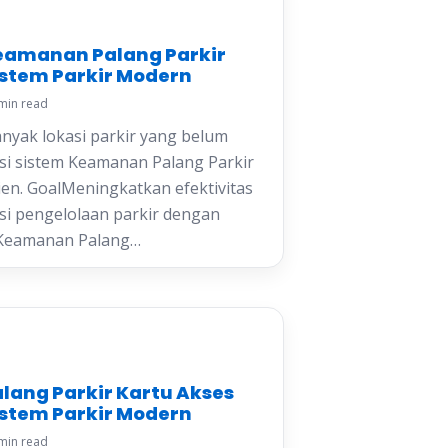
g.com
Keamanan Palang Parkir
istem Parkir Modern
min read
yak lokasi parkir yang belum
i sistem Keamanan Palang Parkir
sien. GoalMeningkatkan efektivitas
nsi pengelolaan parkir dengan
 Keamanan Palang…
alang Parkir Kartu Akses
istem Parkir Modern
min read