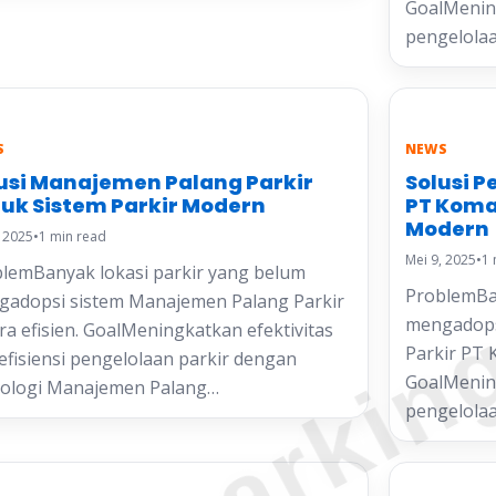
GoalMening
pengelolaa
S
NEWS
usi Manajemen Palang Parkir
Solusi 
uk Sistem Parkir Modern
PT Koma
Modern
, 2025
•
1 min read
Mei 9, 2025
•
1 
lemBanyak lokasi parkir yang belum
ProblemBan
adopsi sistem Manajemen Palang Parkir
mengadops
ra efisien. GoalMeningkatkan efektivitas
Parkir PT 
efisiensi pengelolaan parkir dengan
GoalMening
nologi Manajemen Palang…
pengelolaa