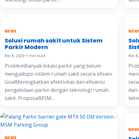
NEWS
NEW
Solusi rumah sakit untuk Sistem
Sol
Parkir Modern
Sis
Mei 8, 2025
•
1 min read
Mei 8
ProblemBanyak lokasi parkir yang belum
Prob
mengadopsi sistem rumah sakit secara efisien.
meng
GoalMeningkatkan efektivitas dan efisiensi
seca
pengelolaan parkir dengan teknologi rumah
dan 
sakit. ProposalMSM…
tekn
NEW
NEWS
Sol