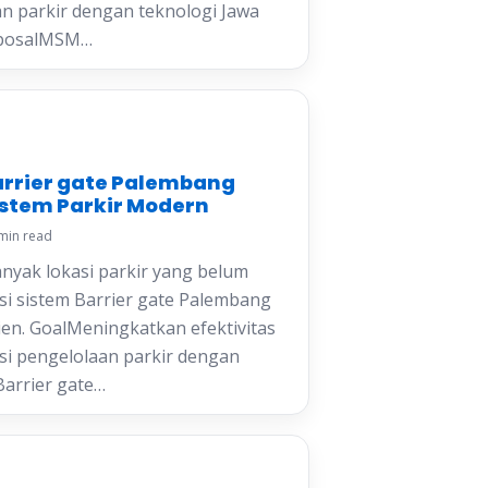
n parkir dengan teknologi Jawa
oposalMSM…
arrier gate Palembang
istem Parkir Modern
min read
yak lokasi parkir yang belum
i sistem Barrier gate Palembang
sien. GoalMeningkatkan efektivitas
nsi pengelolaan parkir dengan
Barrier gate…