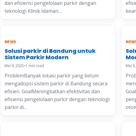
dan efisiensi pengelolaan parkir dengan
efis
teknologi Klinik Idaman…
kea
NEWS
NEW
Solusi parkir di Bandung untuk
Sol
Sistem Parkir Modern
Mo
Mei 9, 2025
•
1 min read
Mei 9
ProblemBanyak lokasi parkir yang belum
Prob
mengadopsi sistem parkir di Bandung secara
meng
efisien. GoalMeningkatkan efektivitas dan
Goal
efisiensi pengelolaan parkir dengan teknologi
peng
parkir di…
oto