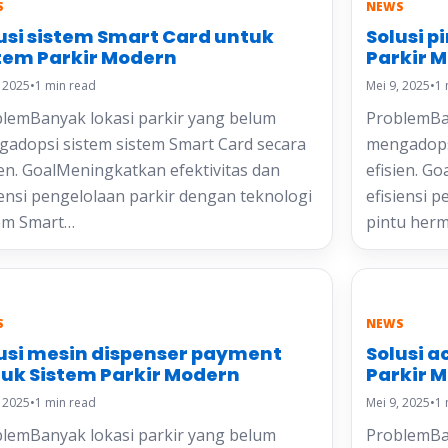
S
NEWS
usi sistem Smart Card untuk
Solusi p
tem Parkir Modern
Parkir 
, 2025
•
1 min read
Mei 9, 2025
•
1 
lemBanyak lokasi parkir yang belum
ProblemBan
adopsi sistem sistem Smart Card secara
mengadopsi
ien. GoalMeningkatkan efektivitas dan
efisien. G
iensi pengelolaan parkir dengan teknologi
efisiensi 
em Smart…
pintu her
S
NEWS
usi mesin dispenser payment
Solusi a
uk Sistem Parkir Modern
Parkir 
, 2025
•
1 min read
Mei 9, 2025
•
1 
lemBanyak lokasi parkir yang belum
ProblemBan