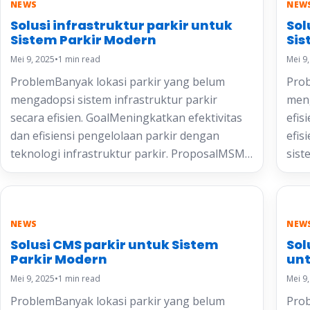
NEWS
NEW
Solusi infrastruktur parkir untuk
Sol
Sistem Parkir Modern
Sis
Mei 9, 2025
•
1 min read
Mei 9
ProblemBanyak lokasi parkir yang belum
Prob
mengadopsi sistem infrastruktur parkir
meng
secara efisien. GoalMeningkatkan efektivitas
efis
dan efisiensi pengelolaan parkir dengan
efis
teknologi infrastruktur parkir. ProposalMSM…
sist
NEWS
NEW
Solusi CMS parkir untuk Sistem
Sol
Parkir Modern
unt
Mei 9, 2025
•
1 min read
Mei 9
ProblemBanyak lokasi parkir yang belum
Prob