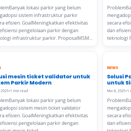
lemBanyak lokasi parkir yang belum
ProblemBan
adopsi sistem infrastruktur parkir
mengadopsi
ra efisien. GoalMeningkatkan efektivitas
secara efi
efisiensi pengelolaan parkir dengan
dan efisie
ologi infrastruktur parkir. ProposalMSM…
teknologi 
S
NEWS
usi mesin ticket validator untuk
Solusi P
tem Parkir Modern
untuk S
, 2025
•
1 min read
Mei 8, 2025
•
1 
lemBanyak lokasi parkir yang belum
ProblemBan
adopsi sistem mesin ticket validator
mengadopsi
ra efisien. GoalMeningkatkan efektivitas
secara efi
efisiensi pengelolaan parkir dengan
dan efisie
ologi mesin ticket…
teknologi 