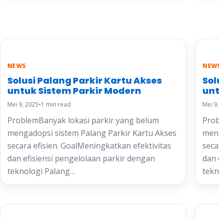
NEWS
NEW
Solusi Palang Parkir Kartu Akses
Sol
untuk Sistem Parkir Modern
unt
Mei 9, 2025
•
1 min read
Mei 9
ProblemBanyak lokasi parkir yang belum
Prob
mengadopsi sistem Palang Parkir Kartu Akses
meng
secara efisien. GoalMeningkatkan efektivitas
seca
dan efisiensi pengelolaan parkir dengan
dan 
teknologi Palang…
tek