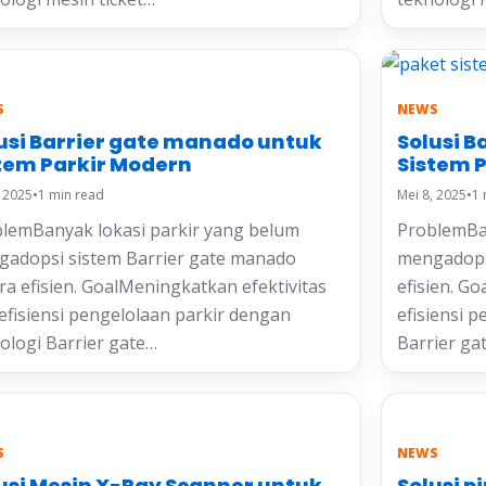
S
NEWS
usi Barrier gate manado untuk
Solusi B
tem Parkir Modern
Sistem 
, 2025
•
1 min read
Mei 8, 2025
•
1 
lemBanyak lokasi parkir yang belum
ProblemBan
adopsi sistem Barrier gate manado
mengadopsi
ra efisien. GoalMeningkatkan efektivitas
efisien. G
efisiensi pengelolaan parkir dengan
efisiensi 
ologi Barrier gate…
Barrier ga
S
NEWS
usi Mesin X-Ray Scanner untuk
Solusi p