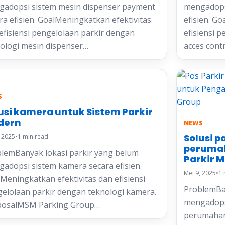
adopsi sistem mesin dispenser payment
mengadopsi
ra efisien. GoalMeningkatkan efektivitas
efisien. G
efisiensi pengelolaan parkir dengan
efisiensi 
ologi mesin dispenser…
acces con
S
usi kamera untuk Sistem Parkir
dern
NEWS
Solusi p
, 2025
•
1 min read
perumah
lemBanyak lokasi parkir yang belum
Parkir 
adopsi sistem kamera secara efisien.
Mei 9, 2025
•
1 
Meningkatkan efektivitas dan efisiensi
ProblemBan
elolaan parkir dengan teknologi kamera.
mengadopsi
posalMSM Parking Group…
perumahan 