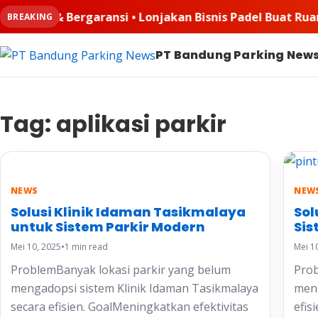
 Lonjakan Bisnis Padel Buat Ruangkayu.com Kebanjiran Or
BREAKING
PT Bandung Parking New
Tag:
aplikasi parkir
NEWS
NEW
Solusi Klinik Idaman Tasikmalaya
Sol
untuk Sistem Parkir Modern
Sis
Mei 10, 2025
•
1 min read
Mei 1
ProblemBanyak lokasi parkir yang belum
Prob
mengadopsi sistem Klinik Idaman Tasikmalaya
meng
secara efisien. GoalMeningkatkan efektivitas
efis