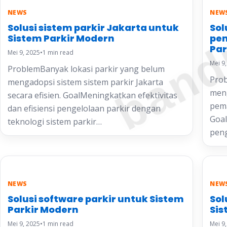
band
NEWS
NEW
Solusi sistem parkir Jakarta untuk
Sol
Sistem Parkir Modern
pem
Par
Mei 9, 2025
•
1 min read
Mei 9
ProblemBanyak lokasi parkir yang belum
Prob
mengadopsi sistem sistem parkir Jakarta
men
secara efisien. GoalMeningkatkan efektivitas
pema
dan efisiensi pengelolaan parkir dengan
Goal
teknologi sistem parkir…
peng
NEWS
NEW
Solusi software parkir untuk Sistem
Sol
Parkir Modern
Sis
Mei 9, 2025
•
1 min read
Mei 9