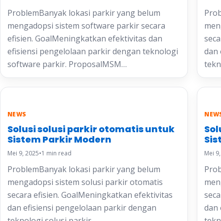
ProblemBanyak lokasi parkir yang belum
Prob
mengadopsi sistem software parkir secara
meng
efisien. GoalMeningkatkan efektivitas dan
seca
efisiensi pengelolaan parkir dengan teknologi
dan 
software parkir. ProposalMSM…
tekn
NEWS
NEW
Solusi solusi parkir otomatis untuk
Sol
Sistem Parkir Modern
Sis
Mei 9, 2025
•
1 min read
Mei 9
ProblemBanyak lokasi parkir yang belum
Prob
mengadopsi sistem solusi parkir otomatis
meng
secara efisien. GoalMeningkatkan efektivitas
seca
dan efisiensi pengelolaan parkir dengan
dan 
teknologi solusi parkir…
tekn