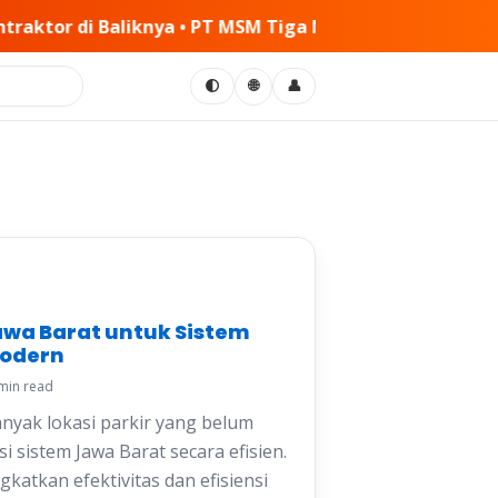
 MSM Tiga Matra Satria: Dinamika Pelaksanaan Kerja Sam
🌐
🌓
👤
awa Barat untuk Sistem
Modern
min read
yak lokasi parkir yang belum
 sistem Jawa Barat secara efisien.
katkan efektivitas dan efisiensi