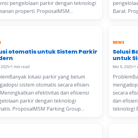
iensi pengelolaan parkir dengan teknologi
pengelolaa
manan properti. ProposalMSM…
Barat. Pr
S
NEWS
usi otomatis untuk Sistem Parkir
Solusi B
dern
untuk S
, 2025
•
1 min read
Mei 9, 2025
•
1 
lemBanyak lokasi parkir yang belum
ProblemBan
adopsi sistem otomatis secara efisien.
mengadops
Meningkatkan efektivitas dan efisiensi
secara efi
elolaan parkir dengan teknologi
dan efisie
matis. ProposalMSM Parking Group…
teknologi 