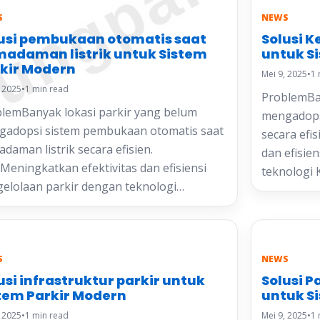
ungparkin
S
NEWS
usi pembukaan otomatis saat
Solusi 
adaman listrik untuk Sistem
untuk S
kir Modern
Mei 9, 2025
•
1 
, 2025
•
1 min read
ProblemBan
lemBanyak lokasi parkir yang belum
mengadops
gadopsi sistem pembukaan otomatis saat
secara efi
daman listrik secara efisien.
dan efisie
Meningkatkan efektivitas dan efisiensi
teknologi
elolaan parkir dengan teknologi…
S
NEWS
usi infrastruktur parkir untuk
Solusi P
tem Parkir Modern
untuk S
, 2025
•
1 min read
Mei 9, 2025
•
1 