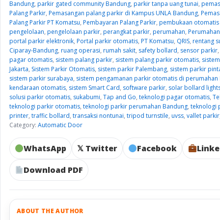
Bandung
,
parkir gated community Bandung
,
parkir tanpa uang tunai
,
pemas
Palang Parkir
,
Pemasangan palang parkir di Kampus UNLA Bandung
,
Pemasa
Palang Parkir PT Komatsu
,
Pembayaran Palang Parkir
,
pembukaan otomatis 
pengelolaan
,
pengelolaan parkir
,
perangkat parkir
,
perumahan
,
Perumahan
portal parkir elektronik
,
Portal parkir otomatis
,
PT Komatsu
,
QRIS
,
rentang s
Ciparay-Bandung
,
ruang operasi
,
rumah sakit
,
safety bollard
,
sensor parkir
pagar otomatis
,
sistem palang parkir
,
sistem palang parkir otomatis
,
sistem
Jakarta
,
Sistem Parkir Otomatis
,
sistem parkir Palembang
,
sistem parkir pin
sistem parkir surabaya
,
sistem pengamanan parkir otomatis di perumahan
kendaraan otomatis
,
sistem Smart Card
,
software parkir
,
solar bollard light
solusi parkir otomatis
,
sukabumi
,
Tap and Go
,
teknologi pagar otomatis
,
Te
teknologi parkir otomatis
,
teknologi parkir perumahan Bandung
,
teknologi 
printer
,
traffic bollard
,
transaksi nontunai
,
tripod turnstile
,
uvss
,
vallet parkir
Category:
Automatic Door
WhatsApp
𝕏 Twitter
Facebook
Linke
Download PDF
ABOUT THE AUTHOR