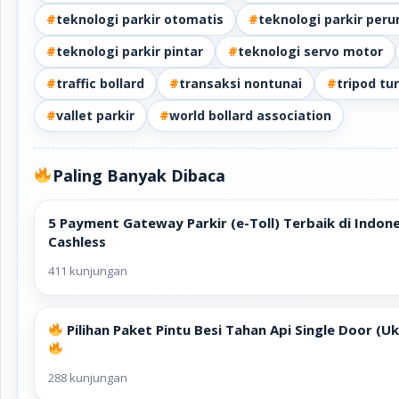
#
teknologi parkir otomatis
#
teknologi parkir pe
#
teknologi parkir pintar
#
teknologi servo motor
#
traffic bollard
#
transaksi nontunai
#
tripod tur
#
vallet parkir
#
world bollard association
Paling Banyak Dibaca
5 Payment Gateway Parkir (e-Toll) Terbaik di Indone
Cashless
411 kunjungan
Pilihan Paket Pintu Besi Tahan Api Single Door 
288 kunjungan