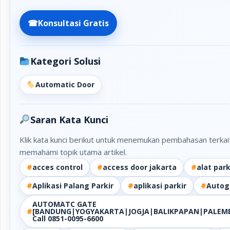
☎
Konsultasi Gratis
Kategori Solusi
Automatic Door
Saran Kata Kunci
Klik kata kunci berikut untuk menemukan pembahasan terkai
memahami topik utama artikel.
#
acces control
#
access door jakarta
#
alat par
#
Aplikasi Palang Parkir
#
aplikasi parkir
#
Autog
AUTOMATC GATE
#
[BANDUNG|YOGYAKARTA|JOGJA|BALIKPAPAN|PALEM
Call 0851-0095-6600