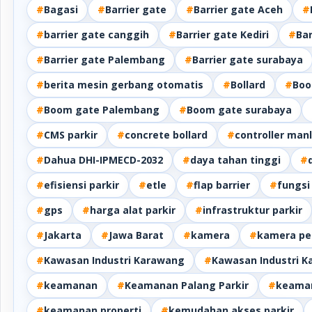
#
Bagasi
#
Barrier gate
#
Barrier gate Aceh
#
#
barrier gate canggih
#
Barrier gate Kediri
#
Ba
#
Barrier gate Palembang
#
Barrier gate surabaya
#
berita mesin gerbang otomatis
#
Bollard
#
Boo
#
Boom gate Palembang
#
Boom gate surabaya
#
CMS parkir
#
concrete bollard
#
controller man
#
Dahua DHI-IPMECD-2032
#
daya tahan tinggi
#
#
efisiensi parkir
#
etle
#
flap barrier
#
fungsi
#
gps
#
harga alat parkir
#
infrastruktur parkir
#
Jakarta
#
Jawa Barat
#
kamera
#
kamera pe
#
Kawasan Industri Karawang
#
Kawasan Industri 
#
keamanan
#
Keamanan Palang Parkir
#
keaman
#
keamanan properti
#
kemudahan akses parkir