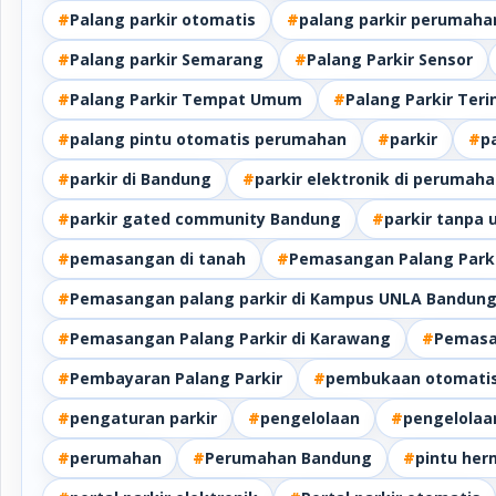
#
Palang parkir otomatis
#
palang parkir perumaha
#
Palang parkir Semarang
#
Palang Parkir Sensor
#
Palang Parkir Tempat Umum
#
Palang Parkir Teri
#
palang pintu otomatis perumahan
#
parkir
#
p
#
parkir di Bandung
#
parkir elektronik di perumah
#
parkir gated community Bandung
#
parkir tanpa 
#
pemasangan di tanah
#
Pemasangan Palang Park
#
Pemasangan palang parkir di Kampus UNLA Bandun
#
Pemasangan Palang Parkir di Karawang
#
Pemasa
#
Pembayaran Palang Parkir
#
pembukaan otomatis
#
pengaturan parkir
#
pengelolaan
#
pengelolaan
#
perumahan
#
Perumahan Bandung
#
pintu her