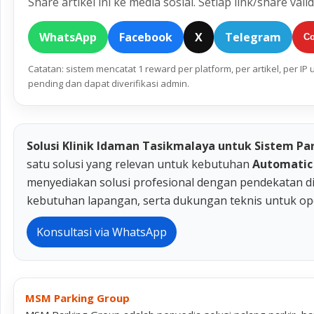
Share artikel ini ke media sosial. Setiap link/share vali
WhatsApp
Facebook
X
Telegram
Co
Catatan: sistem mencatat 1 reward per platform, per artikel, per I
pending dan dapat diverifikasi admin.
Solusi Klinik Idaman Tasikmalaya untuk Sistem Pa
satu solusi yang relevan untuk kebutuhan
Automatic
menyediakan solusi profesional dengan pendekatan di
kebutuhan lapangan, serta dukungan teknis untuk op
Konsultasi via WhatsApp
MSM Parking Group