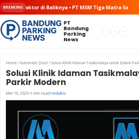
MSM Tiga Matra Satria: Dinamika Pelaksanaan Kerja Sama
BREAKING
PT
Bandung
Search
Parking
News
Home
/
Automatic Door
/
Solusi Klinik Idaman Tasikmalaya untuk Sistem Pa
Solusi Klinik Idaman Tasikmala
Parkir Modern
Mei 10, 2025
•
1 min read
•
redaksi