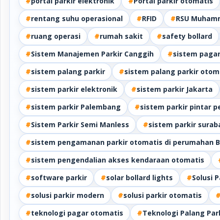
#
portal parkir elektronik
#
Portal parkir otomatis
#
rentang suhu operasional
#
RFID
#
RSU Muhamm
#
ruang operasi
#
rumah sakit
#
safety bollard
#
Sistem Manajemen Parkir Canggih
#
sistem pagar
#
sistem palang parkir
#
sistem palang parkir otom
#
sistem parkir elektronik
#
sistem parkir Jakarta
#
sistem parkir Palembang
#
sistem parkir pintar 
#
Sistem Parkir Semi Manless
#
sistem parkir surab
#
sistem pengamanan parkir otomatis di perumahan 
#
sistem pengendalian akses kendaraan otomatis
#
software parkir
#
solar bollard lights
#
Solusi 
#
solusi parkir modern
#
solusi parkir otomatis
#
teknologi pagar otomatis
#
Teknologi Palang Par