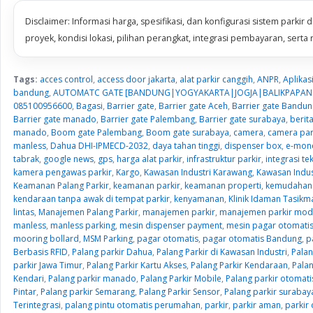
Disclaimer: Informasi harga, spesifikasi, dan konfigurasi sistem park
proyek, kondisi lokasi, pilihan perangkat, integrasi pembayaran, serta r
Tags:
acces control
,
access door jakarta
,
alat parkir canggih
,
ANPR
,
Aplikas
bandung
,
AUTOMATC GATE [BANDUNG|YOGYAKARTA|JOGJA|BALIKPAPAN|
085100956600
,
Bagasi
,
Barrier gate
,
Barrier gate Aceh
,
Barrier gate Bandun
Barrier gate manado
,
Barrier gate Palembang
,
Barrier gate surabaya
,
berit
manado
,
Boom gate Palembang
,
Boom gate surabaya
,
camera
,
camera par
manless
,
Dahua DHI-IPMECD-2032
,
daya tahan tinggi
,
dispenser box
,
e-mon
tabrak
,
google news
,
gps
,
harga alat parkir
,
infrastruktur parkir
,
integrasi te
kamera pengawas parkir
,
Kargo
,
Kawasan Industri Karawang
,
Kawasan Indu
Keamanan Palang Parkir
,
keamanan parkir
,
keamanan properti
,
kemudahan 
kendaraan tanpa awak di tempat parkir
,
kenyamanan
,
Klinik Idaman Tasikm
lintas
,
Manajemen Palang Parkir
,
manajemen parkir
,
manajemen parkir mod
manless
,
manless parking
,
mesin dispenser payment
,
mesin pagar otomati
mooring bollard
,
MSM Parking
,
pagar otomatis
,
pagar otomatis Bandung
,
p
Berbasis RFID
,
Palang parkir Dahua
,
Palang Parkir di Kawasan Industri
,
Palan
parkir Jawa Timur
,
Palang Parkir Kartu Akses
,
Palang Parkir Kendaraan
,
Pala
Kendari
,
Palang parkir manado
,
Palang Parkir Mobile
,
Palang parkir otomati
Pintar
,
Palang parkir Semarang
,
Palang Parkir Sensor
,
Palang parkir surabay
Terintegrasi
,
palang pintu otomatis perumahan
,
parkir
,
parkir aman
,
parkir