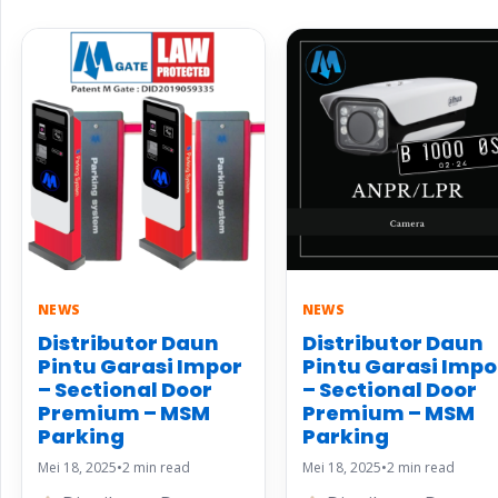
NEWS
NEWS
Distributor Daun
Distributor Daun
Pintu Garasi Impor
Pintu Garasi Impo
– Sectional Door
– Sectional Door
Premium – MSM
Premium – MSM
Parking
Parking
Mei 18, 2025
•
2 min read
Mei 18, 2025
•
2 min read