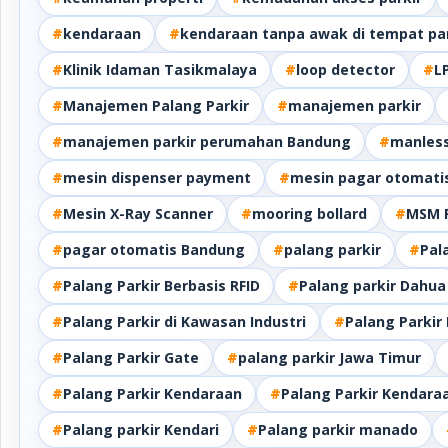
#
kendaraan
#
kendaraan tanpa awak di tempat par
#
Klinik Idaman Tasikmalaya
#
loop detector
#
L
#
Manajemen Palang Parkir
#
manajemen parkir
#
manajemen parkir perumahan Bandung
#
manles
#
mesin dispenser payment
#
mesin pagar otomati
#
Mesin X-Ray Scanner
#
mooring bollard
#
MSM 
#
pagar otomatis Bandung
#
palang parkir
#
Pal
#
Palang Parkir Berbasis RFID
#
Palang parkir Dahua
#
Palang Parkir di Kawasan Industri
#
Palang Parkir 
#
Palang Parkir Gate
#
palang parkir Jawa Timur
#
Palang Parkir Kendaraan
#
Palang Parkir Kendara
#
Palang parkir Kendari
#
Palang parkir manado