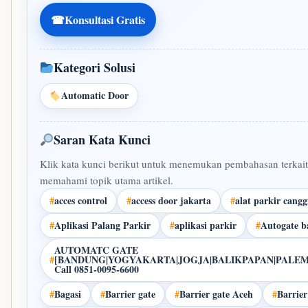
☎
Konsultasi Gratis
Kategori Solusi
Automatic Door
Saran Kata Kunci
Klik kata kunci berikut untuk menemukan pembahasan terkait
memahami topik utama artikel.
#
acces control
#
access door jakarta
#
alat parkir cangg
#
Aplikasi Palang Parkir
#
aplikasi parkir
#
Autogate 
AUTOMATC GATE
#
[BANDUNG|YOGYAKARTA|JOGJA|BALIKPAPAN|PALE
Call 0851-0095-6600
#
Bagasi
#
Barrier gate
#
Barrier gate Aceh
#
Barrie