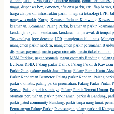
camera parkir
,
CMS parkir
,
concrete bollard
,
controller manless
,
tinggi
,
dispenser box
,
e-money
,
efisiensi parkir
,
etle
,
flap barrier
,
harga alat parkir
,
infrastruktur parkir
,
integrasi teknologi LPR
,
Ja
pengawas parkir
,
Kargo
,
Kawasan Industri Karawang
,
Kawasan 
keamanan
,
Keamanan Palang Parkir
,
keamanan parkir
,
keamanan
kendali jarak jauh
,
kendaraan
,
kendaraan tanpa awak di tempat p
Tasikmalaya
,
loop detector
,
LPR
,
manajemen lalu lintas
,
Manajem
manajemen parkir modern
,
manajemen parkir perumahan Bandu
dispenser payment
,
mesin pagar otomatis
,
mesin ticket validator
,
MSM Parking
,
pagar otomatis
,
pagar otomatis Bandung
,
palang 
Berbasis RFID
,
Palang parkir Dahua
,
Palang Parkir di Kawasan 
Parkir Gate
,
palang parkir Jawa Timur
,
Palang Parkir Kartu Aks
Parkir Kendaraan Bermotor
,
Palang parkir Kendari
,
Palang park
parkir otomatis
,
palang parkir perumahan
,
Palang Parkir Pintar
,
P
Sensor
,
Palang parkir surabaya
,
Palang Parkir Tempat Umum
,
Pa
otomatis perumahan
,
parkir
,
parkir aman
,
parkir di Bandung
,
par
parkir gated community Bandung
,
parkir tanpa uang tunai
,
pema
Pemasangan Palang Parkir
,
Pemasangan palang parkir di Kam