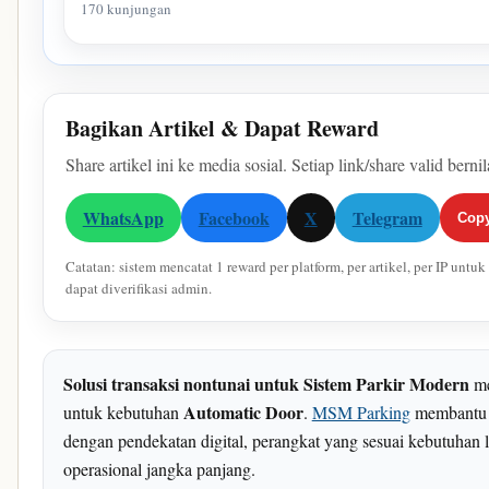
170 kunjungan
Bagikan Artikel & Dapat Reward
Share artikel ini ke media sosial. Setiap link/share valid berni
WhatsApp
Facebook
X
Telegram
Copy
Catatan: sistem mencatat 1 reward per platform, per artikel, per IP unt
dapat diverifikasi admin.
Solusi transaksi nontunai untuk Sistem Parkir Modern
me
Automatic Door
untuk kebutuhan
.
MSM Parking
membantu m
dengan pendekatan digital, perangkat yang sesuai kebutuhan 
operasional jangka panjang.