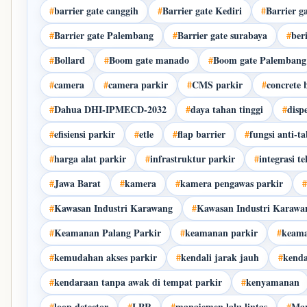
#
barrier gate canggih
#
Barrier gate Kediri
#
Barrier g
#
Barrier gate Palembang
#
Barrier gate surabaya
#
ber
#
Bollard
#
Boom gate manado
#
Boom gate Palembang
#
camera
#
camera parkir
#
CMS parkir
#
concrete 
#
Dahua DHI-IPMECD-2032
#
daya tahan tinggi
#
disp
#
efisiensi parkir
#
etle
#
flap barrier
#
fungsi anti-t
#
harga alat parkir
#
infrastruktur parkir
#
integrasi t
#
Jawa Barat
#
kamera
#
kamera pengawas parkir
#
#
Kawasan Industri Karawang
#
Kawasan Industri Karaw
#
Keamanan Palang Parkir
#
keamanan parkir
#
keama
#
kemudahan akses parkir
#
kendali jarak jauh
#
kend
#
kendaraan tanpa awak di tempat parkir
#
kenyamanan
#
loop detector
#
LPR
#
manajemen lalu lintas
#
Man