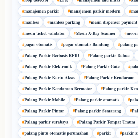
#
manajemen parkir
#
manajemen parkir modern
#
man
#
manless
#
manless parking
#
mesin dispenser payment
#
mesin ticket validator
#
Mesin X-Ray Scanner
#
moori
#
pagar otomatis
#
pagar otomatis Bandung
#
palang pa
#
Palang Parkir Berbasis RFID
#
Palang parkir Dahua
#
Palang Parkir Elektronik
#
Palang Parkir Gate
#
pal
#
Palang Parkir Kartu Akses
#
Palang Parkir Kendaraan
#
Palang Parkir Kendaraan Bermotor
#
Palang parkir Ken
#
Palang Parkir Mobile
#
Palang parkir otomatis
#
pal
#
Palang Parkir Pintar
#
Palang parkir Semarang
#
Pal
#
Palang parkir surabaya
#
Palang Parkir Tempat Umum
#
palang pintu otomatis perumahan
#
parkir
#
parkir 