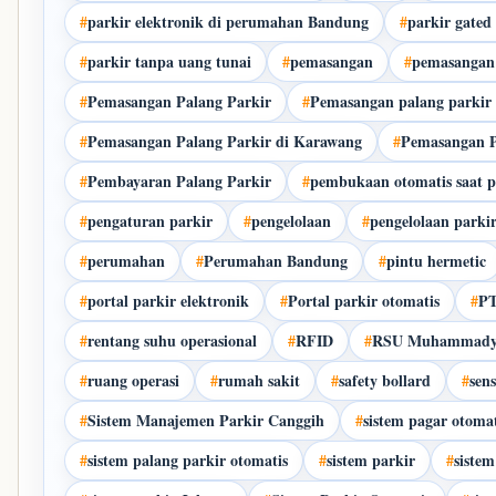
#
parkir elektronik di perumahan Bandung
#
parkir gate
#
parkir tanpa uang tunai
#
pemasangan
#
pemasangan 
#
Pemasangan Palang Parkir
#
Pemasangan palang parki
#
Pemasangan Palang Parkir di Karawang
#
Pemasangan P
#
Pembayaran Palang Parkir
#
pembukaan otomatis saat p
#
pengaturan parkir
#
pengelolaan
#
pengelolaan parki
#
perumahan
#
Perumahan Bandung
#
pintu hermetic
#
portal parkir elektronik
#
Portal parkir otomatis
#
PT
#
rentang suhu operasional
#
RFID
#
RSU Muhammadya
#
ruang operasi
#
rumah sakit
#
safety bollard
#
sen
#
Sistem Manajemen Parkir Canggih
#
sistem pagar otomat
#
sistem palang parkir otomatis
#
sistem parkir
#
sistem