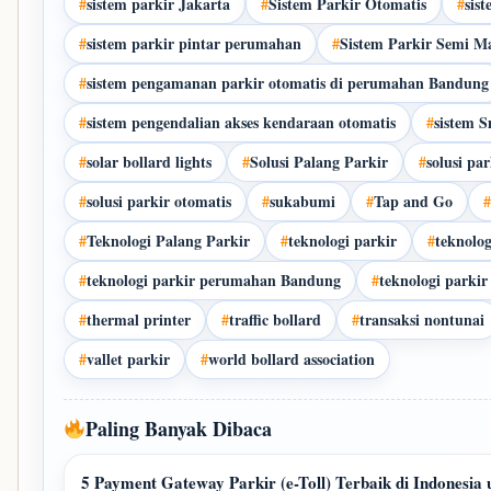
#
sistem parkir Jakarta
#
Sistem Parkir Otomatis
#
sis
#
sistem parkir pintar perumahan
#
Sistem Parkir Semi Ma
#
sistem pengamanan parkir otomatis di perumahan Bandung
#
sistem pengendalian akses kendaraan otomatis
#
sistem 
#
solar bollard lights
#
Solusi Palang Parkir
#
solusi pa
#
solusi parkir otomatis
#
sukabumi
#
Tap and Go
#
#
Teknologi Palang Parkir
#
teknologi parkir
#
teknolog
#
teknologi parkir perumahan Bandung
#
teknologi parkir
#
thermal printer
#
traffic bollard
#
transaksi nontunai
#
vallet parkir
#
world bollard association
Paling Banyak Dibaca
5 Payment Gateway Parkir (e-Toll) Terbaik di Indonesia 