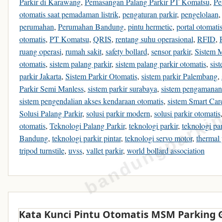
Parkir di Karawang
,
Pemasangan Palang Parkir PT Komatsu
,
Pe
otomatis saat pemadaman listrik
,
pengaturan parkir
,
pengelolaan
perumahan
,
Perumahan Bandung
,
pintu hermetic
,
portal otomati
otomatis
,
PT Komatsu
,
QRIS
,
rentang suhu operasional
,
RFID
,
ruang operasi
,
rumah sakit
,
safety bollard
,
sensor parkir
,
Sistem 
otomatis
,
sistem palang parkir
,
sistem palang parkir otomatis
,
sist
parkir Jakarta
,
Sistem Parkir Otomatis
,
sistem parkir Palembang
,
bandungparki
Parkir Semi Manless
,
sistem parkir surabaya
,
sistem pengamanan
sistem pengendalian akses kendaraan otomatis
,
sistem Smart Car
Solusi Palang Parkir
,
solusi parkir modern
,
solusi parkir otomatis
otomatis
,
Teknologi Palang Parkir
,
teknologi parkir
,
teknologi pa
Bandung
,
teknologi parkir pintar
,
teknologi servo motor
,
thermal 
tripod turnstile
,
uvss
,
vallet parkir
,
world bollard association
Kata Kunci Pintu Otomatis MSM Parking 