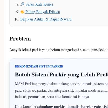
Saran Kata Kunci
Paling Banyak Dibaca
Bagikan Artikel & Dapat Reward
Problem
Banyak lokasi parkir yang belum mengadopsi sistem transaksi non
REKOMENDASI SISTEM PARKIR
Butuh Sistem Parkir yang Lebih Prof
MSM Parking menyediakan palang parkir otomatis, sistem park
gate, software parkir, dan integrasi sistem parkir modern un
industri, perumahan, serta area komersial lainnya.
palang parkir otomatis
barrier gate
sis
Kata kunci terkait
,
,