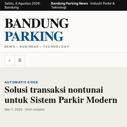
Sabtu, 8 Agustus 2026 ·
Bandung Parking News
· Industri Parkir &
Bandung
Teknologi
BANDUNG
PARKING
NEWS • BUSINESS • TECHNOLOGY
⌕
☰
AUTOMATIC DOOR
Solusi transaksi nontunai
untuk Sistem Parkir Modern
Mei 7, 2025 · Oleh redaksi