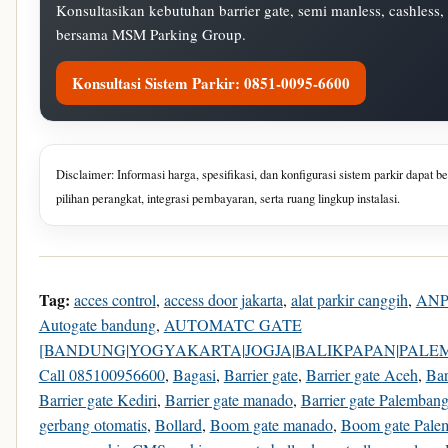
Konsultasikan kebutuhan barrier gate, semi manless, cashless,
bersama MSM Parking Group.
Konsultasi Sistem Parkir: 0851-0095-6600
Disclaimer: Informasi harga, spesifikasi, dan konfigurasi sistem parkir dapat b
pilihan perangkat, integrasi pembayaran, serta ruang lingkup instalasi.
Tag:
acces control
,
access door jakarta
,
alat parkir canggih
,
AN
Autogate bandung
,
AUTOMATC GATE
[BANDUNG|YOGYAKARTA|JOGJA|BALIKPAPAN|PALE
Call 085100956600
,
Bagasi
,
Barrier gate
,
Barrier gate Aceh
,
Bar
Barrier gate Kediri
,
Barrier gate manado
,
Barrier gate Palemban
gerbang otomatis
,
Bollard
,
Boom gate manado
,
Boom gate Pale