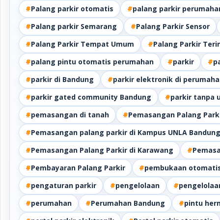
#
Palang parkir otomatis
#
palang parkir perumaha
#
Palang parkir Semarang
#
Palang Parkir Sensor
#
Palang Parkir Tempat Umum
#
Palang Parkir Teri
#
palang pintu otomatis perumahan
#
parkir
#
p
#
parkir di Bandung
#
parkir elektronik di perumah
#
parkir gated community Bandung
#
parkir tanpa 
#
pemasangan di tanah
#
Pemasangan Palang Park
#
Pemasangan palang parkir di Kampus UNLA Bandun
#
Pemasangan Palang Parkir di Karawang
#
Pemasa
#
Pembayaran Palang Parkir
#
pembukaan otomatis
#
pengaturan parkir
#
pengelolaan
#
pengelolaan
#
perumahan
#
Perumahan Bandung
#
pintu her