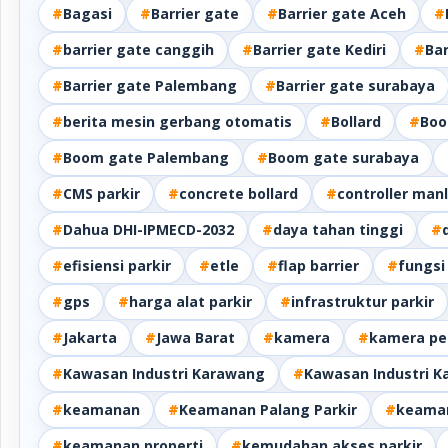
#
Bagasi
#
Barrier gate
#
Barrier gate Aceh
#
#
barrier gate canggih
#
Barrier gate Kediri
#
Ba
#
Barrier gate Palembang
#
Barrier gate surabaya
#
berita mesin gerbang otomatis
#
Bollard
#
Boo
#
Boom gate Palembang
#
Boom gate surabaya
#
CMS parkir
#
concrete bollard
#
controller man
#
Dahua DHI-IPMECD-2032
#
daya tahan tinggi
#
#
efisiensi parkir
#
etle
#
flap barrier
#
fungsi
#
gps
#
harga alat parkir
#
infrastruktur parkir
#
Jakarta
#
Jawa Barat
#
kamera
#
kamera pe
#
Kawasan Industri Karawang
#
Kawasan Industri 
#
keamanan
#
Keamanan Palang Parkir
#
keaman
#
keamanan properti
#
kemudahan akses parkir