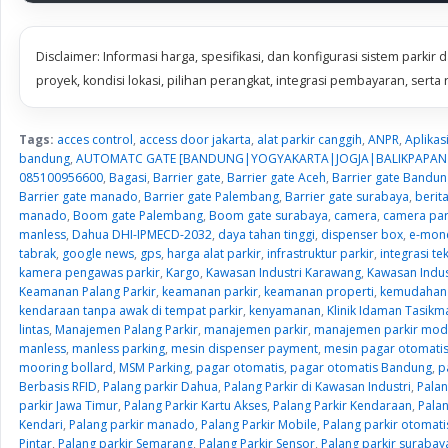
Disclaimer: Informasi harga, spesifikasi, dan konfigurasi sistem park
proyek, kondisi lokasi, pilihan perangkat, integrasi pembayaran, serta r
Tags:
acces control
,
access door jakarta
,
alat parkir canggih
,
ANPR
,
Aplikas
bandung
,
AUTOMATC GATE [BANDUNG|YOGYAKARTA|JOGJA|BALIKPAPAN|
085100956600
,
Bagasi
,
Barrier gate
,
Barrier gate Aceh
,
Barrier gate Bandun
Barrier gate manado
,
Barrier gate Palembang
,
Barrier gate surabaya
,
berit
manado
,
Boom gate Palembang
,
Boom gate surabaya
,
camera
,
camera par
manless
,
Dahua DHI-IPMECD-2032
,
daya tahan tinggi
,
dispenser box
,
e-mon
tabrak
,
google news
,
gps
,
harga alat parkir
,
infrastruktur parkir
,
integrasi te
kamera pengawas parkir
,
Kargo
,
Kawasan Industri Karawang
,
Kawasan Indu
Keamanan Palang Parkir
,
keamanan parkir
,
keamanan properti
,
kemudahan 
kendaraan tanpa awak di tempat parkir
,
kenyamanan
,
Klinik Idaman Tasikm
lintas
,
Manajemen Palang Parkir
,
manajemen parkir
,
manajemen parkir mod
manless
,
manless parking
,
mesin dispenser payment
,
mesin pagar otomati
mooring bollard
,
MSM Parking
,
pagar otomatis
,
pagar otomatis Bandung
,
p
Berbasis RFID
,
Palang parkir Dahua
,
Palang Parkir di Kawasan Industri
,
Palan
parkir Jawa Timur
,
Palang Parkir Kartu Akses
,
Palang Parkir Kendaraan
,
Pala
Kendari
,
Palang parkir manado
,
Palang Parkir Mobile
,
Palang parkir otomati
Pintar
,
Palang parkir Semarang
,
Palang Parkir Sensor
,
Palang parkir surabay