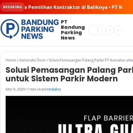
 di Baliknya • PT MSM Tiga Matra Satria: Dinamika Pelak
BREAKING
PT
Bandung
Search
Parking
News
Home
/
Automatic Door
/
Solusi Pemasangan Palang Parkir PT Komatsu untu
Solusi Pemasangan Palang Par
untuk Sistem Parkir Modern
Mei 9, 2025
•
1 min read
•
redaksi