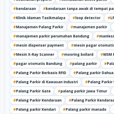
#
kendaraan
#
kendaraan tanpa awak di tempat par
#
Klinik Idaman Tasikmalaya
#
loop detector
#
L
#
Manajemen Palang Parkir
#
manajemen parkir
#
manajemen parkir perumahan Bandung
#
manles
#
mesin dispenser payment
#
mesin pagar otomati
#
Mesin X-Ray Scanner
#
mooring bollard
#
MSM 
#
pagar otomatis Bandung
#
palang parkir
#
Pal
#
Palang Parkir Berbasis RFID
#
Palang parkir Dahua
#
Palang Parkir di Kawasan Industri
#
Palang Parkir 
#
Palang Parkir Gate
#
palang parkir Jawa Timur
#
Palang Parkir Kendaraan
#
Palang Parkir Kendara
#
Palang parkir Kendari
#
Palang parkir manado