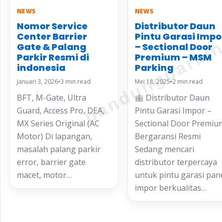
NEWS
NEWS
bandungparki
Nomor Service
Distributor Daun
Center Barrier
Pintu Garasi Impo
Gate & Palang
– Sectional Door
Parkir Resmi di
Premium – MSM
indonesia
Parking
Januari 3, 2026
•
3 min read
Mei 18, 2025
•
2 min read
BFT, M-Gate, Ultra
Distributor Daun
Guard, Access Pro, DEA,
Pintu Garasi Impor –
MX Series Original (AC
Sectional Door Premiu
Motor) Di lapangan,
Bergaransi Resmi
masalah palang parkir
Sedang mencari
error, barrier gate
distributor terpercaya
macet, motor…
untuk pintu garasi pan
impor berkualitas…