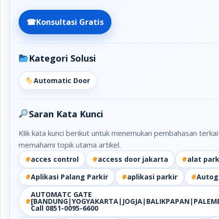
☎
Konsultasi Gratis
Kategori Solusi
Automatic Door
Saran Kata Kunci
Klik kata kunci berikut untuk menemukan pembahasan terkai
memahami topik utama artikel.
#
acces control
#
access door jakarta
#
alat par
#
Aplikasi Palang Parkir
#
aplikasi parkir
#
Autog
AUTOMATC GATE
#
[BANDUNG|YOGYAKARTA|JOGJA|BALIKPAPAN|PALEM
Call 0851-0095-6600